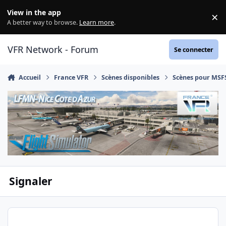
Aller au contenu
View in the app
×
Di
A better way to browse.
Learn more
.
VFR Network - Forum
Se connecter
Accueil
France VFR
Scènes disponibles
Scènes pour MSF
Signaler