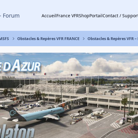
- Forum
Accueil
France VFR
Shop
Portail
Contact / Suppor
 MSFS
Obstacles & Repères VFR FRANCE
Obstacles & Repères VFR –