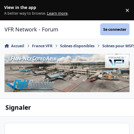
Aller au contenu
View in the app
×
Di
A better way to browse.
Learn more
.
VFR Network - Forum
Se connecter
Accueil
France VFR
Scènes disponibles
Scènes pour MSF
Signaler