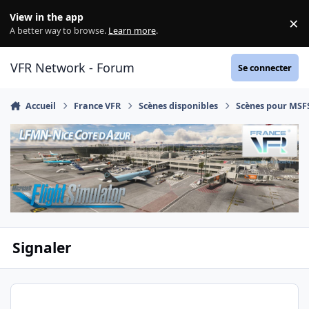
Aller au contenu
View in the app
×
Di
A better way to browse.
Learn more
.
VFR Network - Forum
Se connecter
Accueil
France VFR
Scènes disponibles
Scènes pour MSF
Signaler