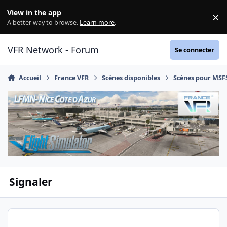
Aller au contenu
View in the app
×
Di
A better way to browse.
Learn more
.
VFR Network - Forum
Se connecter
Accueil
France VFR
Scènes disponibles
Scènes pour MSF
Signaler