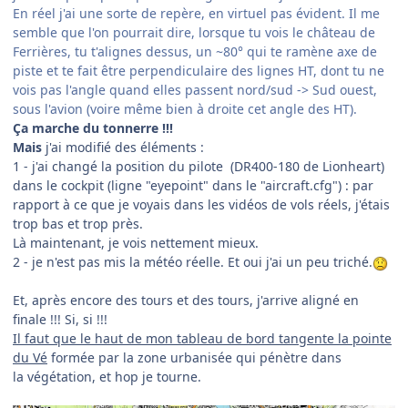
En réel j'ai une sorte de repère, en virtuel pas évident. Il me
semble que l'on pourrait dire, lorsque tu vois le château de
Ferrières, tu t'alignes dessus, un ~80° qui te ramène axe de
piste et te fait être perpendiculaire des lignes HT, dont tu ne
vois pas l'angle quand elles passent nord/sud -> Sud ouest,
sous l'avion (voire même bien à droite cet angle des HT).
Ça marche du tonnerre !!!
Mais
j'ai modifié des éléments
:
1 - j'ai changé la position du pilote
(
DR400-180 de Lionheart)
dans le cockpit (ligne "eyepoint" dans le "aircraft.cfg")
:
par
rapport à ce que je voyais dans les vidéos de vols réels, j'étais
trop bas et trop près.
Là maintenant, je vois nettement mieux.
2 - je n'est pas mis la météo réelle. Et oui j'ai un peu triché.
Et, après encore des tours et des tours, j'arrive aligné en
finale !!! Si, si !!!
Il faut que le haut de mon tableau de bord tangente la pointe
du Vé
formée par la zone urbanisée qui pénètre dans
la
végétation, et hop je tourne.