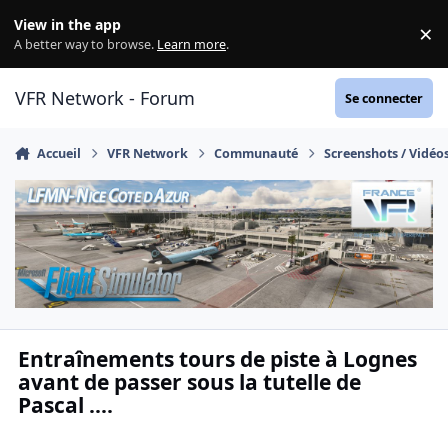
Aller au contenu
View in the app
×
Di
A better way to browse.
Learn more
.
VFR Network - Forum
Se connecter
Accueil
VFR Network
Communauté
Screenshots / Vidéo
Entraînements tours de piste à Lognes
avant de passer sous la tutelle de
Pascal ....