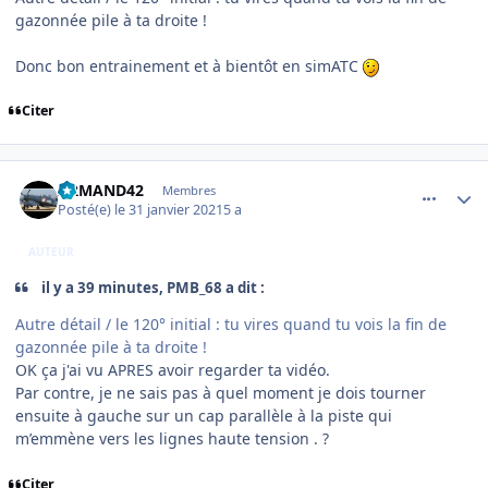
gazonnée pile à ta droite !
Donc bon entrainement et à bientôt en simATC
Citer
comment_234977
Author stats
ARMAND42
Membres
Posté(e)
le 31 janvier 2021
5 a
AUTEUR
il y a 39 minutes, PMB_68 a dit :
Autre détail / le 120° initial : tu vires quand tu vois la fin de
gazonnée pile à ta droite !
OK ça j'ai vu APRES avoir regarder ta vidéo.
Par contre, je ne sais pas à quel moment je dois tourner
ensuite à gauche sur un cap parallèle à la piste qui
m’emmène vers les lignes haute tension . ?
Citer