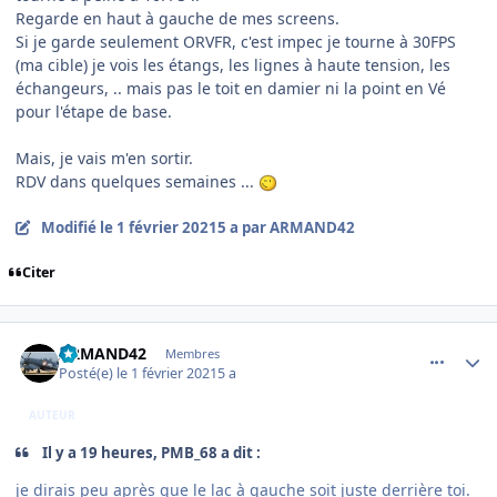
Regarde en haut à gauche de mes screens.
Si je garde seulement ORVFR, c'est impec je tourne à 30FPS
(ma cible) je vois les étangs, les lignes à haute tension, les
échangeurs, .. mais pas le toit en damier ni la point en Vé
pour l'étape de base.
Mais, je vais m'en sortir.
RDV dans quelques semaines ...
Modifié
le 1 février 2021
5 a
par ARMAND42
Citer
comment_234997
Author stats
ARMAND42
Membres
Posté(e)
le 1 février 2021
5 a
AUTEUR
Il y a 19 heures, PMB_68 a dit :
je dirais peu après que le lac à gauche soit juste derrière toi.