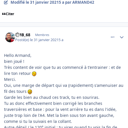
Modifié
le 31 janvier 2021
5 a
par ARMAND42
Citer
comment_234976
Author stats
PMB_68
Membres
Posté(e)
le 31 janvier 2021
5 a
Hello Armand,
bien joué !
Très content de voir que tu as commencé à t'entrainer : et de
lire ton retour
Merci.
Oui, une marge de départ qui va (rapidement) s'amenuiser au
fil des tours
Garde les bien au chaud ces track, tu en souriras.
Tu as donc effectivement bien corrigé les branches
traversières et base : pour la vent arrière tu es dans l'idée,
juste trop loin de l'A4. Met la bien sous ton avant gauche,
comme si tu la suivais en la collant.
Autre détail / le 120° initial : tu vires quand tu vois la fin de