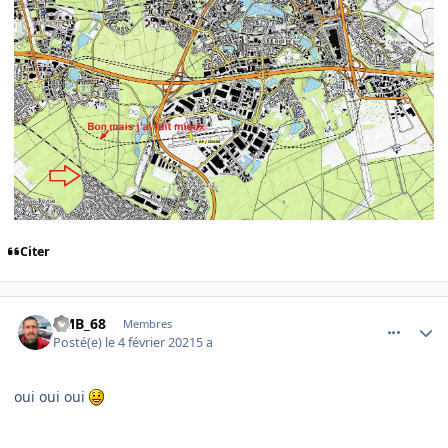
Citer
comment_235087
Author stats
PMB_68
Membres
Posté(e)
le 4 février 2021
5 a
oui oui oui