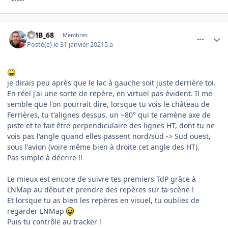
comment_234979
Author stats
PMB_68
Membres
Posté(e)
le 31 janvier 2021
5 a
je dirais peu après que le lac à gauche soit juste derrière toi.
En réel j'ai une sorte de repère, en virtuel pas évident. Il me
semble que l'on pourrait dire, lorsque tu vois le château de
Ferrières, tu t'alignes dessus, un ~80° qui te ramène axe de
piste et te fait être perpendiculaire des lignes HT, dont tu ne
vois pas l'angle quand elles passent nord/sud -> Sud ouest,
sous l'avion (voire même bien à droite cet angle des HT).
Pas simple à décrire !!
Le mieux est encore de suivre tes premiers TdP grâce à
LNMap au début et prendre des repères sur ta scène !
Et lorsque tu as bien les repères en visuel, tu oublies de
regarder LNMap
Puis tu contrôle au tracker !