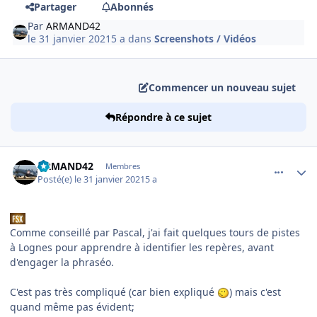
Partager
Abonnés
Par
ARMAND42
le 31 janvier 2021
5 a
dans
Screenshots / Vidéos
Commencer un nouveau sujet
Répondre à ce sujet
comment_234972
Author stats
ARMAND42
Membres
Posté(e)
le 31 janvier 2021
5 a
Comme conseillé par Pascal, j'ai fait quelques tours de pistes
à Lognes pour apprendre à identifier les repères, avant
d'engager la phraséo.
C'est pas très compliqué (car bien expliqué
) mais c'est
quand même pas évident;