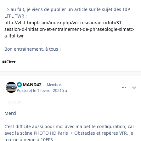
=> au fait, je viens de publier un article sur le sujet des TdP
LFPL TWR
:
http://vfr.f-bmpl.com/index.php/vol-reseau/aeroclub/31-
session-d-initiation-et-entrainement-de-phraseologie-simatc-
a-lfpl-twr
Bon entrainement, à tous !
Citer
comment_234981
Author stats
ARMAND42
Membres
Posté(e)
le 1 février 2021
5 a
AUTEUR
Merci.
C'est difficile aussi pour moi avec ma petite configuration, car
avec la scène PHOTO HD Paris + Obstacles et repères VFR, je
tourne à peine à 10FPS ..