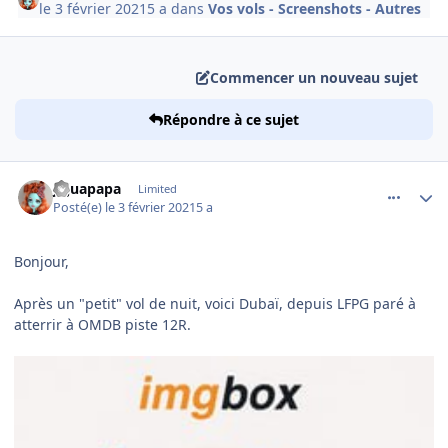
le 3 février 2021
5 a
dans
Vos vols - Screenshots - Autres
Commencer un nouveau sujet
Répondre à ce sujet
comment_235028
Author stats
jujuapapa
Limited
Posté(e)
le 3 février 2021
5 a
Bonjour,
Après un "petit" vol de nuit, voici Dubaï, depuis LFPG paré à
atterrir à OMDB piste 12R.