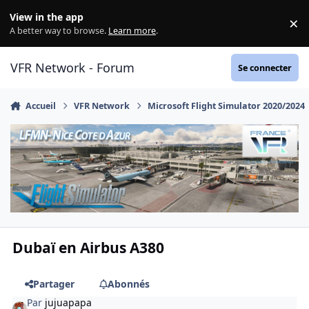
Aller au contenu
View in the app
×
Di
A better way to browse.
Learn more
.
VFR Network - Forum
Se connecter
Accueil
VFR Network
Microsoft Flight Simulator 2020/2024
Dubaï en Airbus A380
Partager
Abonnés
Par
jujuapapa