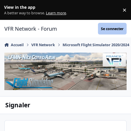
Aller au contenu
View in the app
×
Di
A better way to browse.
Learn more
.
VFR Network - Forum
Se connecter
Accueil
VFR Network
Microsoft Flight Simulator 2020/2024
Signaler