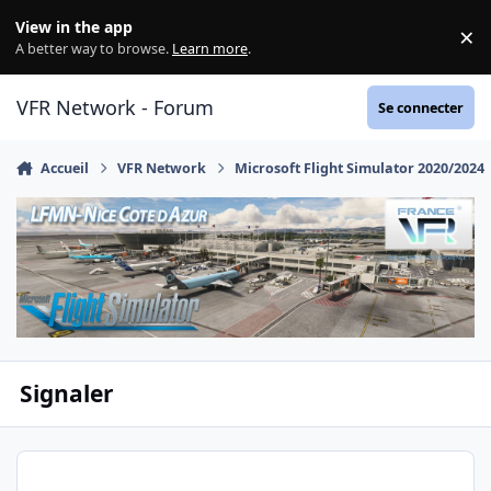
Aller au contenu
View in the app
×
Di
A better way to browse.
Learn more
.
VFR Network - Forum
Se connecter
Accueil
VFR Network
Microsoft Flight Simulator 2020/2024
Signaler