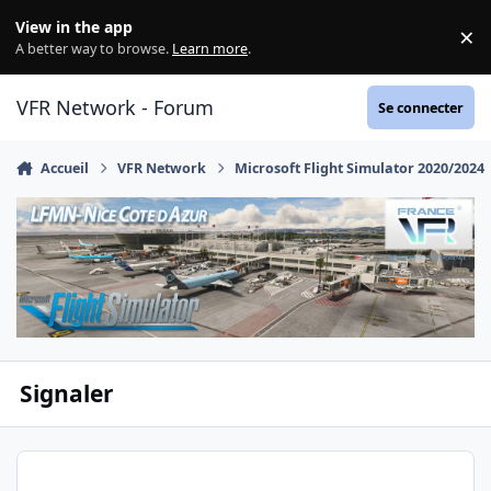
Aller au contenu
View in the app
×
Di
A better way to browse.
Learn more
.
VFR Network - Forum
Se connecter
Accueil
VFR Network
Microsoft Flight Simulator 2020/2024
Signaler