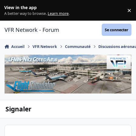
Aller au contenu
View in the app
×
Di
A better way to browse.
Learn more
.
VFR Network - Forum
Se connecter
Accueil
VFR Network
Communauté
Discussions aérona
Signaler