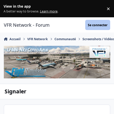
Aller au contenu
View in the app
×
Di
A better way to browse.
Learn more
.
VFR Network - Forum
Se connecter
Accueil
VFR Network
Communauté
Screenshots / Vidéo
Signaler