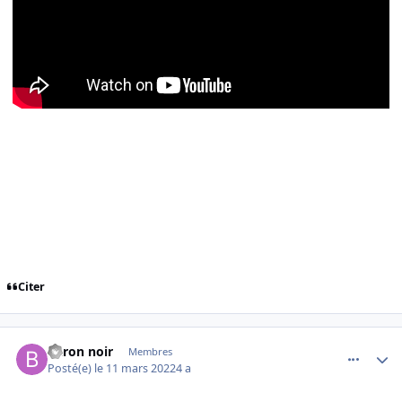
Citer
comment_242341
Author stats
Baron noir
Membres
Posté(e)
le 11 mars 2022
4 a