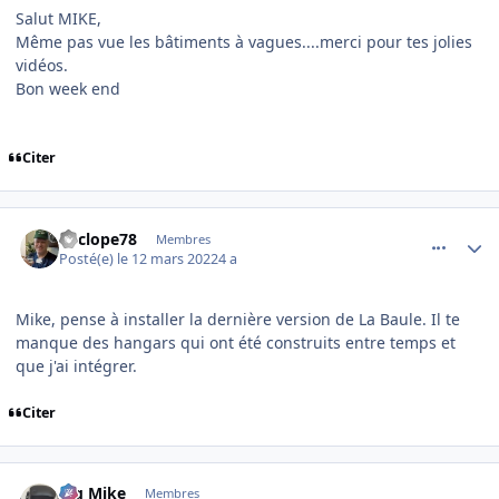
Salut MIKE,
Même pas vue les bâtiments à vagues....merci pour tes jolies
vidéos.
Bon week end
Citer
comment_242343
Author stats
Cyclope78
Membres
Posté(e)
le 12 mars 2022
4 a
Mike, pense à installer la dernière version de La Baule. Il te
manque des hangars qui ont été construits entre temps et
que j'ai intégrer.
Citer
comment_242345
Author stats
Big Mike
Membres