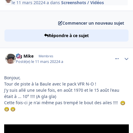
le 11 mars 2022
4 a
dans
Screenshots / Vidéos
Commencer un nouveau sujet
Répondre à ce sujet
comment_242340
Author stats
Big Mike
Membres
Posté(e)
le 11 mars 2022
4 a
Bonjour,
Tour de piste à la Baule avec le pack VFR N-O !
J'y suis allé une seule fois, en août 1970 et le 15 août l'eau
était à ... 10° !!!! (A gla gla)
Cette fois-ci je n'ai même pas trempé le bout des ailes !!!!