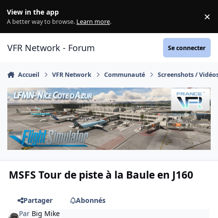
Aller au contenu
View in the app
×
Di
A better way to browse.
Learn more
.
VFR Network - Forum
Se connecter
Accueil
VFR Network
Communauté
Screenshots / Vidéo
MSFS Tour de piste à la Baule en J160
Partager
Abonnés
Par
Big Mike