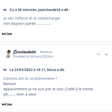
il y a 58 minutes, jeanclaude34 a dit :
je vais l'effacer et la retelécharger
non toujours pareil ..............
Citer
comment_242421
Author stats
jeanclaude34
Membres
Posté(e)
le 24 mars 2022
4 a
Le 23/03/2022 à 18:11, Nicco a dit :
D'autres ont ils ce phénomène ?
Bonsoir
apparamment je ne suis pas le seul ,Clo08 à le meme
pb.........bien à vous
Citer