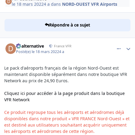
le 18 mars 2022
4 a
dans
NORD-OUEST VFR Airports
Répondre à ce sujet
comment_242371
Author stats
dbalternative
France VFR
Posté(e)
le 18 mars 2022
4 a
Le pack d'aéroports français de la région Nord-Ouest est
maintenant disponible séparément dans notre boutique VFR
Network au prix de 24,90 Euros.
Cliquez ici pour accéder à la page produit dans la boutique
VFR Network
Ce produit regroupe tous les aéroports et aérodromes déjà
disponibles dans notre produit « VFR FRANCE Nord-Ouest » et
est destiné aux utilisateurs souhaitant acquérir uniquement
les aéroports et aérodromes de cette région.