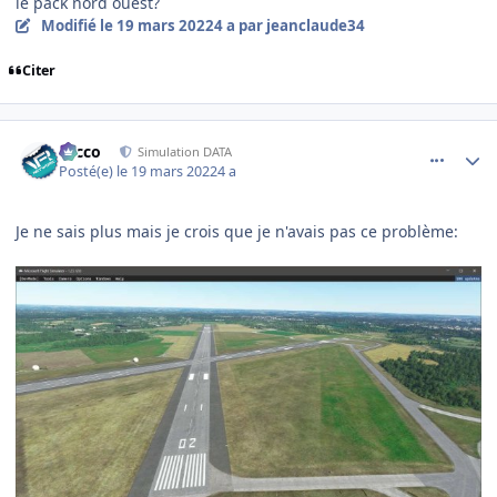
le pack nord ouest?
Modifié
le 19 mars 2022
4 a
par jeanclaude34
Citer
comment_242378
Author stats
Nicco
Simulation DATA
Posté(e)
le 19 mars 2022
4 a
Je ne sais plus mais je crois que je n'avais pas ce problème: