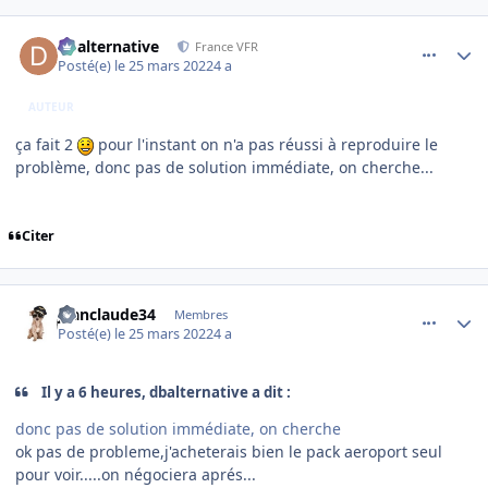
comment_242426
Author stats
dbalternative
France VFR
Posté(e)
le 25 mars 2022
4 a
AUTEUR
ça fait 2
pour l'instant on n'a pas réussi à reproduire le
problème, donc pas de solution immédiate, on cherche...
Citer
comment_242428
Author stats
jeanclaude34
Membres
Posté(e)
le 25 mars 2022
4 a
Il y a 6 heures, dbalternative a dit :
donc pas de solution immédiate, on cherche
ok pas de probleme,j'acheterais bien le pack aeroport seul
pour voir.....on négociera aprés...