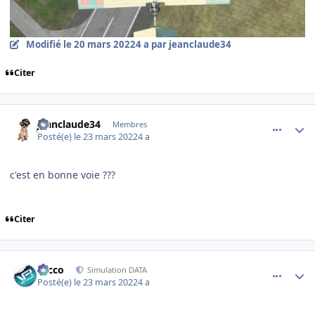
Modifié
le 20 mars 2022
4 a
par jeanclaude34
Citer
comment_242398
Author stats
jeanclaude34
Membres
Posté(e)
le 23 mars 2022
4 a
c'est en bonne voie ???
Citer
comment_242399
Author stats
Nicco
Simulation DATA
Posté(e)
le 23 mars 2022
4 a