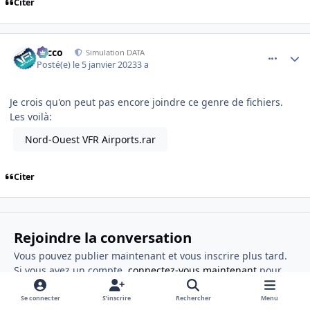
Citer
comment_245405
Author stats
Nicco
Simulation DATA
Posté(e)
le 5 janvier 2023
3 a
Je crois qu'on peut pas encore joindre ce genre de fichiers.
Les voilà:
Nord-Ouest VFR Airports.rar
Citer
Rejoindre la conversation
Vous pouvez publier maintenant et vous inscrire plus tard.
Si vous avez un compte,
connectez-vous maintenant
pour
publier avec votre compte.
Se connecter
S’inscrire
Rechercher
Menu