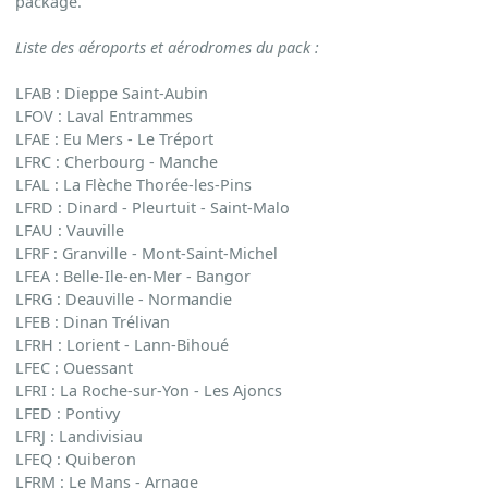
package.
Liste des aéroports et aérodromes du pack
:
LFAB : Dieppe Saint-Aubin
LFOV : Laval Entrammes
LFAE : Eu Mers - Le Tréport
LFRC : Cherbourg - Manche
LFAL : La Flèche Thorée-les-Pins
LFRD : Dinard - Pleurtuit - Saint-Malo
LFAU : Vauville
LFRF : Granville - Mont-Saint-Michel
LFEA : Belle-Ile-en-Mer - Bangor
LFRG : Deauville - Normandie
LFEB : Dinan Trélivan
LFRH : Lorient - Lann-Bihoué
LFEC : Ouessant
LFRI : La Roche-sur-Yon - Les Ajoncs
LFED : Pontivy
LFRJ : Landivisiau
LFEQ : Quiberon
LFRM : Le Mans - Arnage