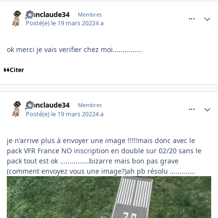
comment_242379
Author stats
jeanclaude34
Membres
Posté(e)
le 19 mars 2022
4 a
ok merci je vais verifier chez moi...............
Citer
comment_242381
Author stats
jeanclaude34
Membres
Posté(e)
le 19 mars 2022
4 a
je n'arrive plus à envoyer une image !!!!!mais donc avec le
pack VFR France NO inscription en double sur 02/20 sans le
pack tout est ok ...............bizarre mais bon pas grave
(comment envoyez vous une image?)ah pb résolu .............