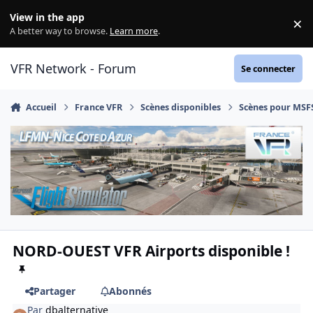
Aller au contenu
View in the app
×
Di
A better way to browse.
Learn more
.
VFR Network - Forum
Se connecter
Accueil
France VFR
Scènes disponibles
Scènes pour MSF
NORD-OUEST VFR Airports disponible !
Partager
Abonnés
Par
dbalternative