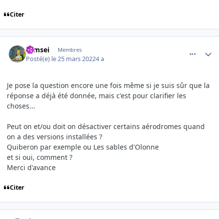
Citer
comment_242430
Author stats
symsei
Membres
Posté(e)
le 25 mars 2022
4 a
Je pose la question encore une fois même si je suis sûr que la
réponse a déjà été donnée, mais c'est pour clarifier les
choses...
Peut on et/ou doit on désactiver certains aérodromes quand
on a des versions installées ?
Quiberon par exemple ou Les sables d'Olonne
et si oui, comment ?
Merci d'avance
Citer
comment_242447
Author stats