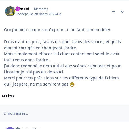
comment_242454
Author stats
symsei
Membres
Posté(e)
le 28 mars 2022
4 a
Oui j'ai bien compris qu'a priori, il ne faut rien modifier.
Dans d'autres post, j'avais dis que j'avais des soucis, et qu'ils
étaient corrigés en changeant l'ordre.
Mais simplement effacer le fichier content.xml semble avoir
tout remis dans l'ordre.
J'ai donc redonné le nom initial aux scènes rajoutées et pour
l'instant je n'ai pas eu de souci.
Merci pour vos précisions sur les différents type de fichiers,
qui, j'espère, ne me serviront pas
Citer
2 mois après...
comment_243130
Author stats