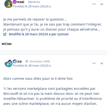
symsei
Membres
Posté(e)
le 28 mars 2022
4 a
Je me permets de reposer la question...
Maintenant que je l'ai, je ne sais pas trop comment l'intégrer.
Je pensais qu'il y aurai un dossier pour chaque aérodrome...
Modifié
le 28 mars 2022
4 a
par symsei
Citer
comment_242448
Author stats
Nicco
Simulation DATA
Posté(e)
le 28 mars 2022
4 a
Alors comme vous dites pour la X-ième fois:
1/ les versions marketplace sont packagées encodées par
Microsoft et on n'a pas la main dessus donc on ne peut rien
modifier/désactiver. Si problème de priorité ou d'interférence
avec une scène marketplace, on n'a aucun moyen d'action.