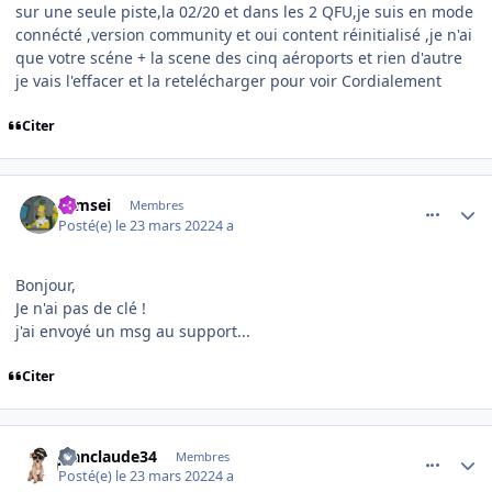
sur une seule piste,la 02/20 et dans les 2 QFU,je suis en mode
connécté ,version community et oui content réinitialisé ,je n'ai
que votre scéne + la scene des cinq aéroports et rien d'autre
je vais l'effacer et la retelécharger pour voir Cordialement
Citer
comment_242401
Author stats
symsei
Membres
Posté(e)
le 23 mars 2022
4 a
Bonjour,
Je n'ai pas de clé !
j'ai envoyé un msg au support...
Citer
comment_242403
Author stats
jeanclaude34
Membres
Posté(e)
le 23 mars 2022
4 a