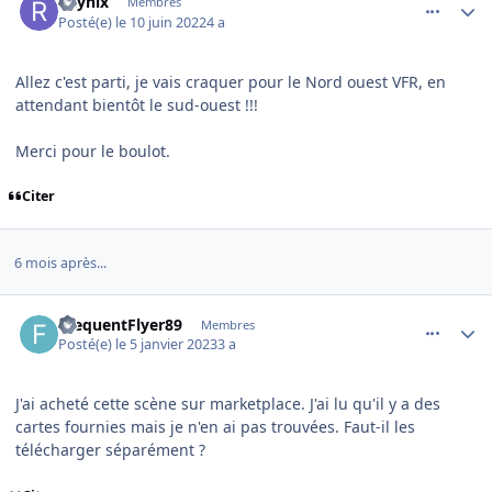
Raynix
Membres
Posté(e)
le 10 juin 2022
4 a
Allez c'est parti, je vais craquer pour le Nord ouest VFR, en
attendant bientôt le sud-ouest !!!
Merci pour le boulot.
Citer
6 mois après...
comment_245404
Author stats
FrequentFlyer89
Membres
Posté(e)
le 5 janvier 2023
3 a
J'ai acheté cette scène sur marketplace. J'ai lu qu'il y a des
cartes fournies mais je n'en ai pas trouvées. Faut-il les
télécharger séparément ?