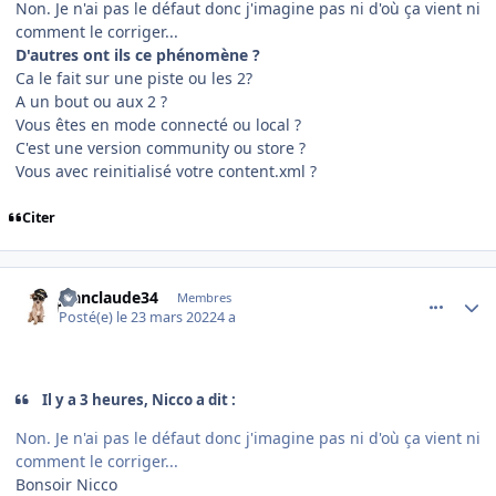
Non. Je n'ai pas le défaut donc j'imagine pas ni d'où ça vient ni
comment le corriger...
D'autres ont ils ce phénomène ?
Ca le fait sur une piste ou les 2?
A un bout ou aux 2 ?
Vous êtes en mode connecté ou local ?
C'est une version community ou store ?
Vous avec reinitialisé votre content.xml ?
Citer
comment_242400
Author stats
jeanclaude34
Membres
Posté(e)
le 23 mars 2022
4 a
Il y a 3 heures, Nicco a dit :
Non. Je n'ai pas le défaut donc j'imagine pas ni d'où ça vient ni
comment le corriger...
Bonsoir Nicco