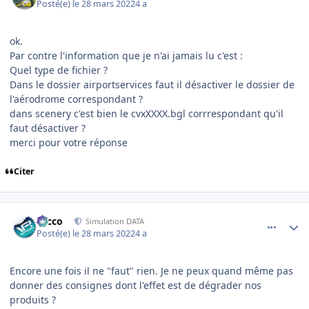
Posté(e)
le 28 mars 2022
4 a
ok.
Par contre l'information que je n'ai jamais lu c'est
:
Quel type de fichier ?
Dans le dossier airportservices faut il désactiver le dossier de
l'aérodrome correspondant ?
dans scenery c'est bien le cvxXXXX.bgl corrrespondant qu'il
faut désactiver ?
merci pour votre réponse
Citer
comment_242452
Author stats
Nicco
Simulation DATA
Posté(e)
le 28 mars 2022
4 a
Encore une fois il ne "faut" rien. Je ne peux quand même pas
donner des consignes dont l'effet est de dégrader nos
produits ?