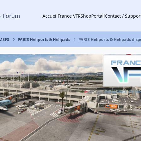
- Forum
Accueil
France VFR
Shop
Portail
Contact / Suppor
 MSFS
PARIS Héliports & Hélipads
PARIS Héliports & Hélipads dispo