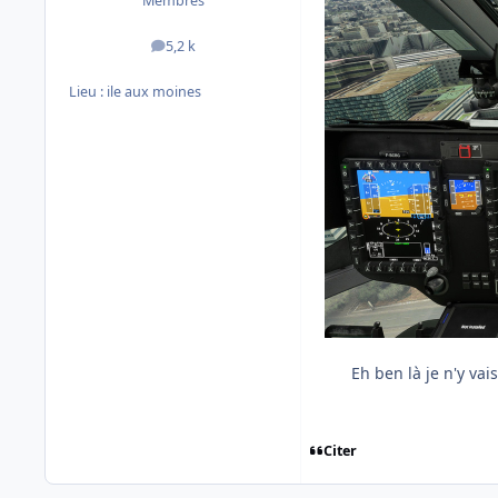
Membres
5,2 k
messages
Lieu :
ile aux moines
Eh ben là je n'y vai
Citer