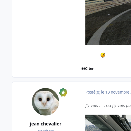
Citer
Posté(e)
le 13 novembre
J'y vais
. . . ou
j'y vais pa
jean chevalier