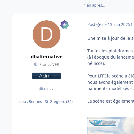
1 an après...
Posté(e)
le 13 juin 2025
1 
Une mise à jour de la s
Toutes les plateformes 
dbalternative
(à l'époque du lanceme
héllicos).
France VFR
Pour LFPI la scène a ét
nous avons également t
bâtiments modélisés s
10,3 k
messages
La scène est égalemen
Lieu :
Rennes - St-Grégoire (35)