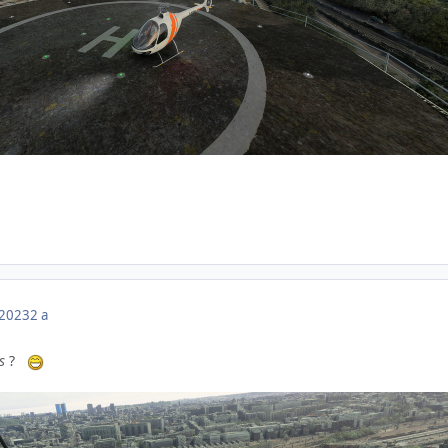
 2023
2 a
s
?