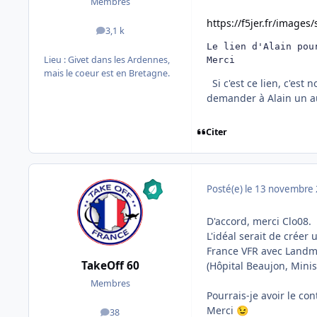
Membres
https://f5jer.fr/images
3,1 k
messages
Le lien d'Alain pou
Lieu :
Givet dans les Ardennes,
Merci 
mais le coeur est en Bretagne.
Si c'est ce lien, c'est 
demander à Alain un au
Citer
Posté(e)
le 13 novembre
D'accord, merci Clo08.
L'idéal serait de créer
France VFR avec Landma
TakeOff 60
(Hôpital Beaujon, Minis
Membres
Pourrais-je avoir le con
Merci
😉
38
messages