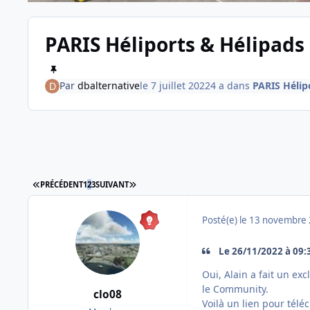
PARIS Héliports & Hélipads 
Par
dbalternative
le 7 juillet 2022
4 a
dans
PARIS Hélip
PREMIÈRE PAGE
DERNIÈRE PAGE
PRÉCÉDENT
1
2
3
SUIVANT
Posté(e)
le 13 novembre
Le 26/11/2022 à 09:32
Oui, Alain a fait un ex
le Community.
clo08
Voilà un lien pour télé