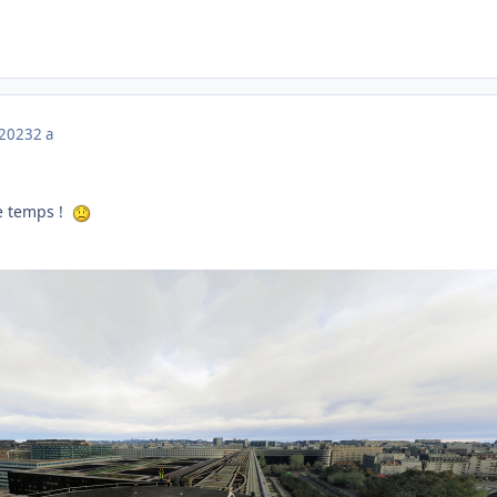
 2023
2 a
mps !