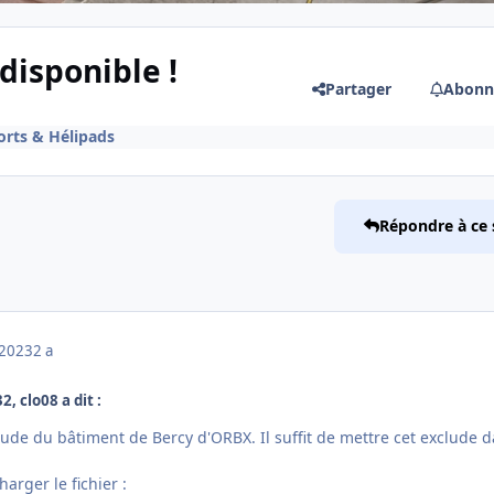
disponible !
Partager
Abonn
orts & Hélipads
Répondre à ce 
 2023
2 a
, clo08 a dit :
clude du bâtiment de Bercy d'ORBX. Il suffit de mettre cet exclude 
charger le fichier
: