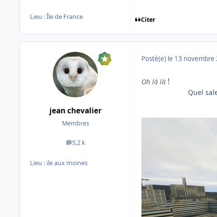
Lieu :
Île de France
Citer
Posté(e)
le 13 novembre
!
Oh là là
Quel sale te
jean chevalier
Membres
5,2 k
messages
Lieu :
ile aux moines