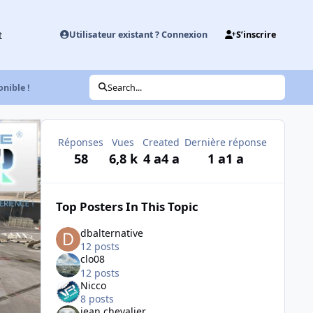
t
Utilisateur existant ? Connexion
S’inscrire
nible !
Search...
Réponses
Vues
Created
Dernière réponse
58
6,8 k
4 a
4 a
1 a
1 a
Top Posters In This Topic
dbalternative
12 posts
clo08
12 posts
Nicco
8 posts
jean chevalier