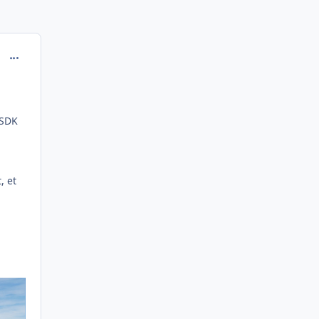
comment_251975
 SDK
, et