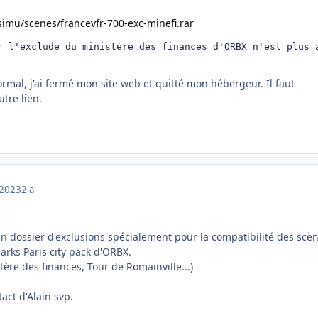
/simu/scenes/francevfr-700-exc-minefi.rar
r l'exclude du ministère des finances d'ORBX n'est plus a
normal, j'ai fermé mon site web et quitté mon hébergeur. Il faut
tre lien.
 2023
2 a
 un dossier d'exclusions spécialement pour la compatibilité des scè
rks Paris city pack d'ORBX.
tère des finances, Tour de Romainville...)
tact d'Alain svp.