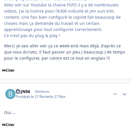
Allez voir sur Youtube la chaine FSFO il y a de nombreuses
videos. J'ai la license pour l'A300 inibuild et j'en suis très
content. Une fois bien configuré le copilot fait beaucoup de
choses mais ça demande du travail et un certain
apprentissage pour tout configurer correctement.
Ce n'est pas du plug & play !
Merci je vais aller voir ça ce week-end mais déjà, d'après ce
que vous écrivez, il faut passer un peu ( beaucoup ) de temps
pour le configurer, par contre est ce tout en anglais !!!
Citer
comment_253864
Author stats
BBJN56
Membres
Posté(e)
le 27 février
le 27 févr.
Oui....
Citer