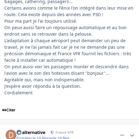
bagages, cathering, passagers...
Certains avions comme le Fénix l'on intégré dans leur mise en
route. Cela existe depuis des années avec P3D !
Pour ma part je l'ai toujours utilisé.
On peux aussi faire un repoussage automatique et au bon
endroit sans se retrouver dans la pelouse.
L'adaptation à chaque aéroport peut demander un peu de
travail, je ne l'ai jamais fait car je ne ne demande pas une
précision démoniaque et France VFR fournit les fichiers : très
facile à installer car automatique !
On peut aussi voir les passagers monter et descendre dans
l'avion avec le son des hotesses disant "bonjour"...
Agréable oui, mais non indispensable.
J'espère avoir répondu à ta question.
Cordialement
Citer
comment_253808
Author stats
dbalternative
France VFR
Posté(e)
le 19 février
le 19 févr.