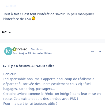
AUTEUR
Tout à fait ! C'est tout l'intérêt de savoir un peu manipuler
l'interface de GSX
Citer
comment_253812
Author stats
Marvalec
Membres
Posté(e)
le 19 février
le 19 févr.
Il y a 6 heures, ARNAUD a dit :
Bonjour
Indispensable non, mais apporte beaucoup de réalisme au
départ et à l'arrivée des liners (seulement ceux-ci) : fuel,
bagages, cathering, passagers...
Certains avions comme le Fénix l'on intégré dans leur mise en
route. Cela existe depuis des années avec P3D !
Pour ma part je l'ai toujours utilisé.