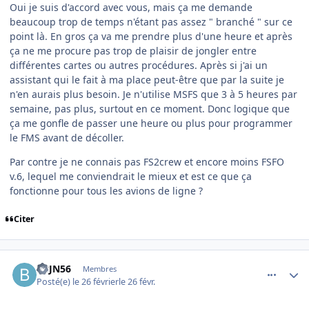
Oui je suis d'accord avec vous, mais ça me demande
beaucoup trop de temps n'étant pas assez " branché " sur ce
point là. En gros ça va me prendre plus d'une heure et après
ça ne me procure pas trop de plaisir de jongler entre
différentes cartes ou autres procédures. Après si j'ai un
assistant qui le fait à ma place peut-être que par la suite je
n'en aurais plus besoin. Je n'utilise MSFS que 3 à 5 heures par
semaine, pas plus, surtout en ce moment. Donc logique que
ça me gonfle de passer une heure ou plus pour programmer
le FMS avant de décoller.
Par contre je ne connais pas FS2crew et encore moins FSFO
v.6, lequel me conviendrait le mieux et est ce que ça
fonctionne pour tous les avions de ligne ?
Citer
comment_253859
Author stats
BBJN56
Membres
Posté(e)
le 26 février
le 26 févr.