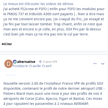
Le mieux est d'écouter les videos de démos.
J'ai acheté FS2crew et FSFO ( enfin pour FSFO les modules pour
le PMDG 737 et InBuilds A300 sont payants ) . Rien à dire mais
ça ne me convient encore pas. J'ai craqué du fric, j'ai essayé et
j'ai fini par tout laisser tomber. Trop chiant, enfin ce n'est que
mon avis et encore si je colle, en plus, GSX Pro par là dessus
c'est bien joli mais ça ne m'a pas mis le cul par terre.
Citer
comment_254181
Author stats
dbalternative
France VFR
Posté(e)
le 15 avril
le 15 avril
AUTEUR
Nouvelle version 2.60 de l'installeur France VFR de profils GSX
disponible, contenant le profil de notre dernier aéroport LFBI -
Poitiers Biard mais aussi une mise à jour des profils de nos 4
aéroports de Corse (Calvi, Ajaccio, Figari et Bastia). Ces mises
à jour rajoutent les passerelles à 2 niveaux AVIRAMP.