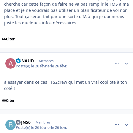
cherche car cette façon de faire ne va pas remplir le FMS à ma
place et je ne voudrais pas utiliser un planificateur de vol non
plus. Tout ça serait fait par une sorte d'IA à qui je donnerais
juste les quelques infos nécessaires.
Citer
comment_253854
Author stats
ARNAUD
Membres
Posté(e)
le 26 février
le 26 févr.
à essayer dans ce cas : FS2crew qui met un vrai copilote à ton
coté !
Citer
comment_253857
Author stats
BBJN56
Membres
Posté(e)
le 26 février
le 26 févr.