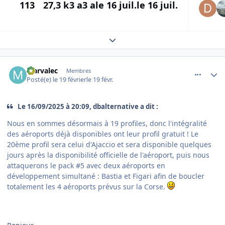
113
27,3 k
3 a
3 a
le 16 juil.
le 16 juil.
Expand topic overview
comment_253803
Author stats
Marvalec
Membres
Posté(e)
le 19 février
le 19 févr.
Le 16/09/2025 à 20:09, dbalternative a dit :
Nous en sommes désormais à 19 profiles, donc l'intégralité
des aéroports déjà disponibles ont leur profil gratuit ! Le
20ème profil sera celui d'Ajaccio et sera disponible quelques
jours après la disponibilité officielle de l'aéroport, puis nous
attaquerons le pack #5 avec deux aéroports en
développement simultané : Bastia et Figari afin de boucler
totalement les 4 aéroports prévus sur la Corse.