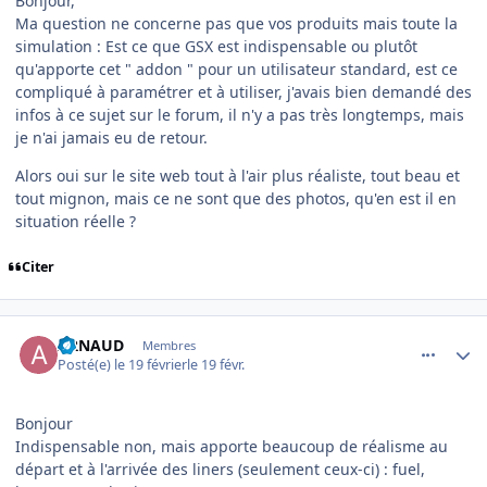
Bonjour,
Ma question ne concerne pas que vos produits mais toute la
simulation : Est ce que GSX est indispensable ou plutôt
qu'apporte cet " addon " pour un utilisateur standard, est ce
compliqué à paramétrer et à utiliser, j'avais bien demandé des
infos à ce sujet sur le forum, il n'y a pas très longtemps, mais
je n'ai jamais eu de retour.
Alors oui sur le site web tout à l'air plus réaliste, tout beau et
tout mignon, mais ce ne sont que des photos, qu'en est il en
situation réelle ?
Citer
comment_253804
Author stats
ARNAUD
Membres
Posté(e)
le 19 février
le 19 févr.
Bonjour
Indispensable non, mais apporte beaucoup de réalisme au
départ et à l'arrivée des liners (seulement ceux-ci) : fuel,