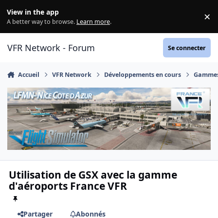
Aller au contenu
View in the app
×
Di
A better way to browse.
Learn more
.
VFR Network - Forum
Se connecter
Accueil
VFR Network
Développements en cours
Gammes
Utilisation de GSX avec la gamme
d'aéroports France VFR
Partager
Abonnés