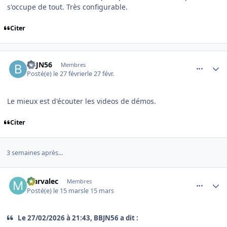
s'occupe de tout. Très configurable.
Citer
comment_253870
Author stats
BBJN56
Membres
Posté(e)
le 27 février
le 27 févr.
Le mieux est d'écouter les videos de démos.
Citer
3 semaines après...
comment_253962
Author stats
Marvalec
Membres
Posté(e)
le 15 mars
le 15 mars
Le 27/02/2026 à 21:43, BBJN56 a dit :