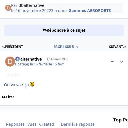
Par
dbalternative
le 16 novembre 2022
3 a
dans
Gammes AEROPORTS
Répondre à ce sujet
PREMIÈRE PAGE
D
PRÉCÉDENT
PAGE 4 SUR 5
SUIVANT
comment_253771
Author stats
dbalternative
France VFR
Posté(e)
le 15 février
le 15 févr.
AUTEUR
On va voir ça
Citer
Top Po
Réponses
Vues
Created
Dernière réponse