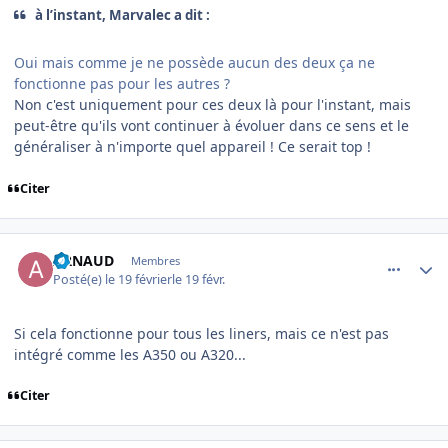
à l’instant, Marvalec a dit :
Oui mais comme je ne possède aucun des deux ça ne
fonctionne pas pour les autres ?
Non c'est uniquement pour ces deux là pour l'instant, mais
peut-être qu'ils vont continuer à évoluer dans ce sens et le
généraliser à n'importe quel appareil ! Ce serait top !
Citer
comment_253817
Author stats
ARNAUD
Membres
Posté(e)
le 19 février
le 19 févr.
Si cela fonctionne pour tous les liners, mais ce n'est pas
intégré comme les A350 ou A320...
Citer