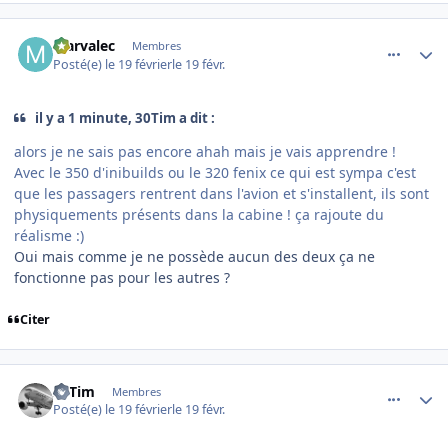
comment_253815
Author stats
Marvalec
Membres
Posté(e)
le 19 février
le 19 févr.
il y a 1 minute, 30Tim a dit :
alors je ne sais pas encore ahah mais je vais apprendre !
Avec le 350 d'inibuilds ou le 320 fenix ce qui est sympa c'est
que les passagers rentrent dans l'avion et s'installent, ils sont
physiquements présents dans la cabine ! ça rajoute du
réalisme :)
Oui mais comme je ne possède aucun des deux ça ne
fonctionne pas pour les autres ?
Citer
comment_253816
Author stats
30Tim
Membres
Posté(e)
le 19 février
le 19 févr.