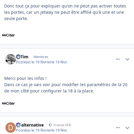
Donc tout ça pour expliquer qu'on ne peut pas activer toutes
les portes, car un jetway ne peut être affilié qu'à une et une
seule porte.
Citer
comment_253809
Author stats
30Tim
Membres
Posté(e)
le 19 février
le 19 févr.
Merci pour les infos !
Dans ce cas je vais voir pour modifier les paramètres de la 20
de mon côté pour configurer la 18 à la place.
Citer
comment_253811
Author stats
dbalternative
France VFR
Posté(e)
le 19 février
le 19 févr.