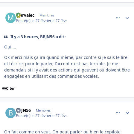
comment_253868
Author stats
Marvalec
Membres
Posté(e)
le 27 février
le 27 févr.
Il y a 3 heures, BBJN56 a dit :
Oui....
Ok merci mais ça ira quand même, par contre si je sais le lire
et l'écrire, pour le parler, l'accent n'est pas terrible. Je me
demandais si il y avait des actions qui peuvent où doivent être
engagées en utilisant des commandes vocales.
Citer
comment_253869
Author stats
BBJN56
Membres
Posté(e)
le 27 février
le 27 févr.
On fait comme on veut. On peut parler ou bien le copilote