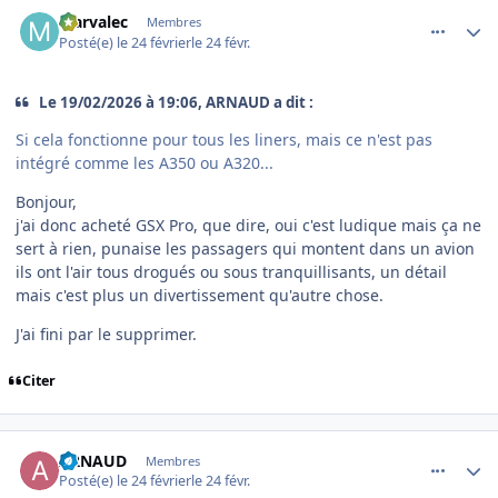
comment_253841
Author stats
Marvalec
Membres
Posté(e)
le 24 février
le 24 févr.
Le 19/02/2026 à 19:06, ARNAUD a dit :
Si cela fonctionne pour tous les liners, mais ce n'est pas
intégré comme les A350 ou A320...
Bonjour,
j'ai donc acheté GSX Pro, que dire, oui c'est ludique mais ça ne
sert à rien, punaise les passagers qui montent dans un avion
ils ont l'air tous drogués ou sous tranquillisants, un détail
mais c'est plus un divertissement qu'autre chose.
J'ai fini par le supprimer.
Citer
comment_253842
Author stats
ARNAUD
Membres
Posté(e)
le 24 février
le 24 févr.