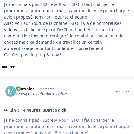
Je ne connais pas FS2crew. Pour FSFO il faut charger le
programme gratuitement mais avoir une licence pour chaque
avion proposé. (environ 15euros chacune).
Allez voir sur Youtube la chaine FSFO il y a de nombreuses
videos. J'ai la license pour l'A300 inibuild et j'en suis très
content. Une fois bien configuré le copilot fait beaucoup de
choses mais ça demande du travail et un certain
apprentissage pour tout configurer correctement.
Ce n'est pas du plug & play !
Citer
comment_253861
Author stats
Marvalec
Membres
Posté(e)
le 27 février
le 27 févr.
Il y a 14 heures, BBJN56 a dit :
Je ne connais pas FS2crew. Pour FSFO il faut charger le
programme gratuitement mais avoir une licence pour chaque
avion proposé. (environ 15euros chacune).