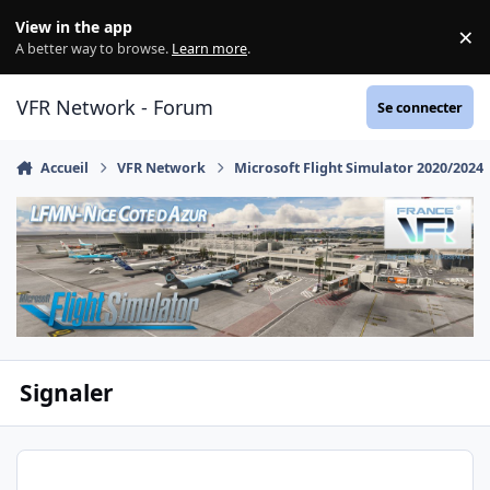
Aller au contenu
View in the app
×
Di
A better way to browse.
Learn more
.
VFR Network - Forum
Se connecter
Accueil
VFR Network
Microsoft Flight Simulator 2020/2024
Signaler