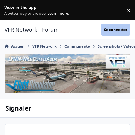
Aller au contenu
View in the app
×
Di
A better way to browse.
Learn more
.
VFR Network - Forum
Se connecter
Accueil
VFR Network
Communauté
Screenshots / Vidéo
Signaler