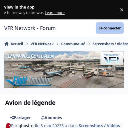
Aller au contenu
View in the app
×
Di
A better way to browse.
Learn more
.
VFR Network - Forum
Se connecter
Accueil
VFR Network
Communauté
Screenshots / Vidéo
Avion de légende
Partager
Abonnés
Par
ghostred
le 3 mai 2023
3 a
dans
Screenshots / Vidéos