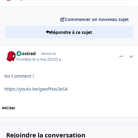
Commencer un nouveau sujet
Répondre à ce sujet
comment_246305
Author stats
ghostred
Membres
Posté(e)
le 3 mai 2023
3 a
No Comment !
https://youtu.be/gwvPNxL0eSA
Citer
Rejoindre la conversation