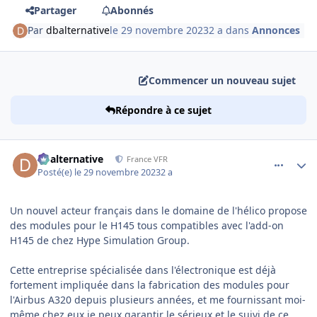
Partager
Abonnés
Par
dbalternative
le 29 novembre 2023
2 a
dans
Annonces
Commencer un nouveau sujet
Répondre à ce sujet
comment_247436
Author stats
dbalternative
France VFR
Posté(e)
le 29 novembre 2023
2 a
Un nouvel acteur français dans le domaine de l'hélico propose
des modules pour le H145 tous compatibles avec l'add-on
H145 de chez Hype Simulation Group.
Cette entreprise spécialisée dans l'électronique est déjà
fortement impliquée dans la fabrication des modules pour
l'Airbus A320 depuis plusieurs années, et me fournissant moi-
même chez eux je peux garantir le sérieux et le suivi de ce