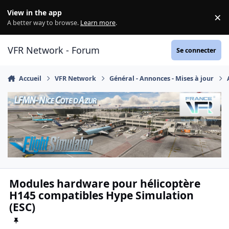
Aller au contenu
View in the app
×
Di
A better way to browse.
Learn more
.
VFR Network - Forum
Se connecter
Accueil
VFR Network
Général - Annonces - Mises à jour
Modules hardware pour hélicoptère
H145 compatibles Hype Simulation
(ESC)