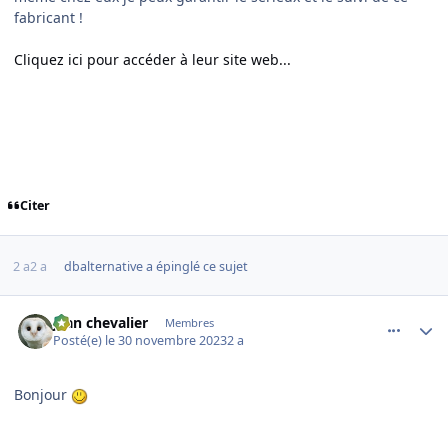
fabricant !
Cliquez ici pour accéder à leur site web...
Citer
2 a
2 a
dbalternative
a épinglé ce sujet
comment_247442
Author stats
jean chevalier
Membres
Posté(e)
le 30 novembre 2023
2 a
Bonjour