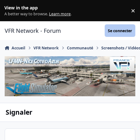
Aller au contenu
View in the app
×
Di
A better way to browse.
Learn more
.
VFR Network - Forum
Se connecter
Accueil
VFR Network
Communauté
Screenshots / Vidéo
Signaler