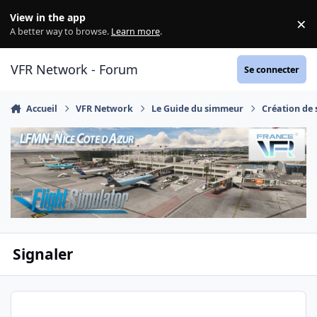
Aller au contenu
View in the app
×
Di
A better way to browse.
Learn more
.
VFR Network - Forum
Se connecter
Accueil
VFR Network
Le Guide du simmeur
Création de 
Signaler