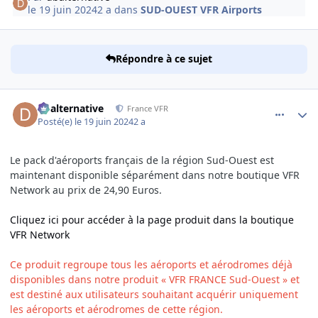
le 19 juin 2024
2 a
dans
SUD-OUEST VFR Airports
Répondre à ce sujet
comment_249141
Author stats
dbalternative
France VFR
Posté(e)
le 19 juin 2024
2 a
Le pack d'aéroports français de la région Sud-Ouest est
maintenant disponible séparément dans notre boutique VFR
Network au prix de 24,90 Euros.
Cliquez ici pour accéder à la page produit dans la boutique
VFR Network
Ce produit regroupe tous les aéroports et aérodromes déjà
disponibles dans notre produit « VFR FRANCE Sud-Ouest » et
est destiné aux utilisateurs souhaitant acquérir uniquement
les aéroports et aérodromes de cette région.