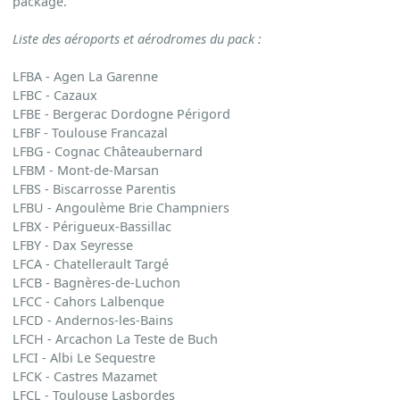
package.
Liste des aéroports et aérodromes du pack
:
LFBA - Agen La Garenne
LFBC - Cazaux
LFBE - Bergerac Dordogne Périgord
LFBF - Toulouse Francazal
LFBG - Cognac Châteaubernard
LFBM - Mont-de-Marsan
LFBS - Biscarrosse Parentis
LFBU - Angoulème Brie Champniers
LFBX - Périgueux-Bassillac
LFBY - Dax Seyresse
LFCA - Chatellerault Targé
LFCB - Bagnères-de-Luchon
LFCC - Cahors Lalbenque
LFCD - Andernos-les-Bains
LFCH - Arcachon La Teste de Buch
LFCI - Albi Le Sequestre
LFCK - Castres Mazamet
LFCL - Toulouse Lasbordes