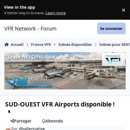
Aller au contenu
View in the app
×
Di
A better way to browse.
Learn more
.
VFR Network - Forum
Se connecter
Accueil
France VFR
Scènes disponibles
Scènes pour MSF
SUD-OUEST VFR Airports disponible !
Partager
Abonnés
Par
dbalternative