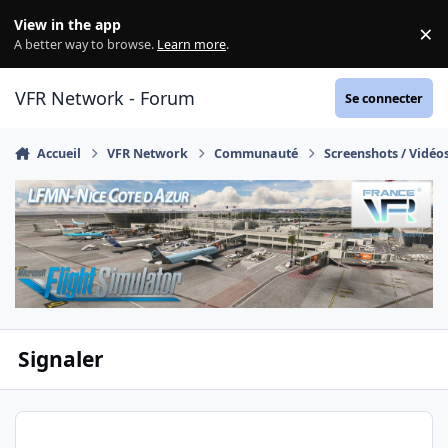
Aller au contenu
View in the app
×
Di
A better way to browse.
Learn more
.
VFR Network - Forum
Se connecter
Accueil
VFR Network
Communauté
Screenshots / Vidéo
Signaler