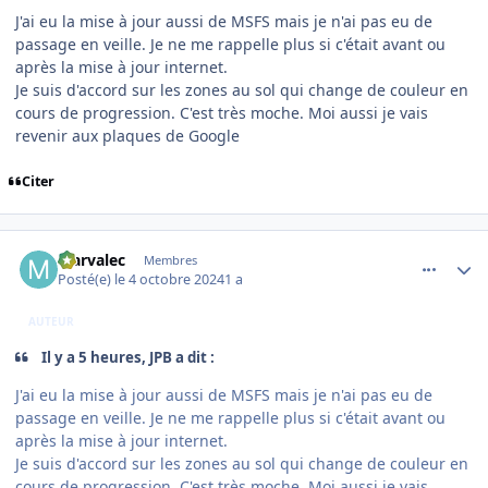
J'ai eu la mise à jour aussi de MSFS mais je n'ai pas eu de
passage en veille. Je ne me rappelle plus si c'était avant ou
après la mise à jour internet.
Je suis d'accord sur les zones au sol qui change de couleur en
cours de progression. C'est très moche. Moi aussi je vais
revenir aux plaques de Google
Citer
comment_250010
Author stats
Marvalec
Membres
Posté(e)
le 4 octobre 2024
1 a
AUTEUR
Il y a 5 heures, JPB a dit :
J'ai eu la mise à jour aussi de MSFS mais je n'ai pas eu de
passage en veille. Je ne me rappelle plus si c'était avant ou
après la mise à jour internet.
Je suis d'accord sur les zones au sol qui change de couleur en
cours de progression. C'est très moche. Moi aussi je vais