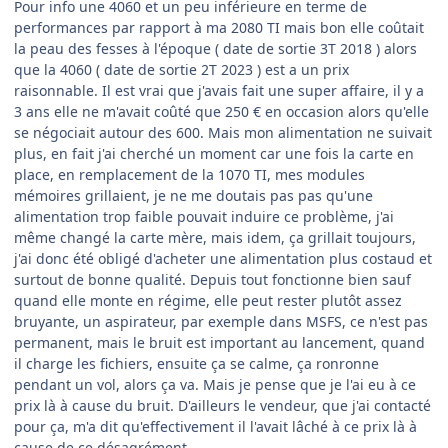
Pour info une 4060 et un peu inférieure en terme de
performances par rapport à ma 2080 TI mais bon elle coûtait
la peau des fesses à l'époque ( date de sortie 3T 2018 ) alors
que la 4060 ( date de sortie 2T 2023 ) est a un prix
raisonnable. Il est vrai que j'avais fait une super affaire, il y a
3 ans elle ne m'avait coûté que 250 € en occasion alors qu'elle
se négociait autour des 600. Mais mon alimentation ne suivait
plus, en fait j'ai cherché un moment car une fois la carte en
place, en remplacement de la 1070 TI, mes modules
mémoires grillaient, je ne me doutais pas pas qu'une
alimentation trop faible pouvait induire ce problème, j'ai
même changé la carte mère, mais idem, ça grillait toujours,
j'ai donc été obligé d'acheter une alimentation plus costaud et
surtout de bonne qualité. Depuis tout fonctionne bien sauf
quand elle monte en régime, elle peut rester plutôt assez
bruyante, un aspirateur, par exemple dans MSFS, ce n'est pas
permanent, mais le bruit est important au lancement, quand
il charge les fichiers, ensuite ça se calme, ça ronronne
pendant un vol, alors ça va. Mais je pense que je l'ai eu à ce
prix là à cause du bruit. D'ailleurs le vendeur, que j'ai contacté
pour ça, m'a dit qu'effectivement il l'avait lâché à ce prix là à
cause de ce désagrément.