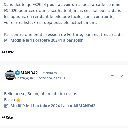
Sans doute qu'FS2024 pourra avoir un aspect arcade comme
FS2020 pour ceux qui le souhaitent, mais cela se jouera dans
les options, en rendant le pilotage facile, sans contrainte,
voire irréaliste. C'est déjà possible actuellement.
Par contre une petite session de Fortnite, oui c'est très arcade.
Modifié
le 11 octobre 2024
1 a
par solon
Citer
comment_250065
Author stats
ARMAND42
Membres
Posté(e)
le 11 octobre 2024
1 a
Belle prose, Solon, pleine de bon sens.
Bravo
👍
Modifié
le 11 octobre 2024
1 a
par ARMAND42
Citer