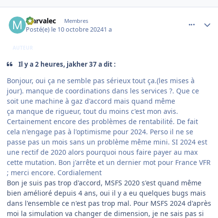
comment_250049
Author stats
Marvalec
Membres
Posté(e)
le 10 octobre 2024
1 a
AUTEUR
Il y a 2 heures, jakher 37 a dit :
Bonjour, oui ça ne semble pas sérieux tout ça.(les mises à
jour). manque de coordinations dans les services ?. Que ce
soit une machine à gaz d'accord mais quand même
ça manque de rigueur, tout du moins c'est mon avis.
Certainement encore des problèmes de rentabilité. De fait
cela n'engage pas à l'optimisme pour 2024. Perso il ne se
passe pas un mois sans un problème même mini. SI 2024 est
une rectif de 2020 alors pourquoi nous faire payer au max
cette mutation. Bon j'arrête et un dernier mot pour France VFR
; merci encore. Cordialement
Bon je suis pas trop d'accord, MSFS 2020 s'est quand même
bien amélioré depuis 4 ans, oui il y a eu quelques bugs mais
dans l'ensemble ce n'est pas trop mal. Pour MSFS 2024 d'après
moi la simulation va changer de dimension, je ne sais pas si