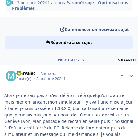
le 3 octobre 2024
1 a
dans
Paramétrage - Optimisations -
Problèmes
Commencer un nouveau sujet
Répondre à ce sujet
D
PAGE 1 SUR 2
SUIVANT
comment_250000
Author stats
Marvalec
Membres
Posté(e)
le 3 octobre 2024
1 a
Alors je ne sais pas si c'est déjà arrivé à quelqu'un d'autre
mais hier en lançant mon simulateur il y avait une mise a jour
à faire, je suis passé en 1.38.2.0, bon ça faisait une semaine
que je n'avais pas joué. Au bout de 10 minutes de vol sur un
Genève Lyon, vlan passage de l'écran en veille puis " no signal
" d'où un arrêt forcé du PC. Relance de l'ordinateur puis du
simulateur et un message qui me demande si je voulais