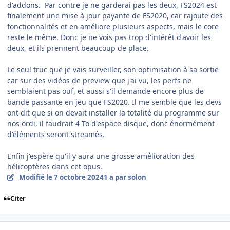
d'addons. Par contre je ne garderai pas les deux, FS2024 est
finalement une mise à jour payante de FS2020, car rajoute des
fonctionnalités et en améliore plusieurs aspects, mais le core
reste le même. Donc je ne vois pas trop d'intérêt d'avoir les
deux, et ils prennent beaucoup de place.
Le seul truc que je vais surveiller, son optimisation à sa sortie
car sur des vidéos de preview que j'ai vu, les perfs ne
semblaient pas ouf, et aussi s'il demande encore plus de
bande passante en jeu que FS2020. Il me semble que les devs
ont dit que si on devait installer la totalité du programme sur
nos ordi, il faudrait 4 To d'espace disque, donc énormément
d'éléments seront streamés.
Enfin j'espère qu'il y aura une grosse amélioration des
hélicoptères dans cet opus.
Modifié
le 7 octobre 2024
1 a
par solon
Citer
comment_250039
Author stats