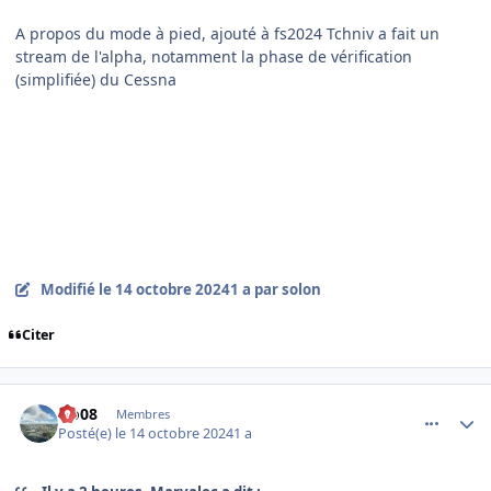
A propos du mode à pied, ajouté à fs2024 Tchniv a fait un
stream de l'alpha, notamment la phase de vérification
(simplifiée) du Cessna
Modifié
le 14 octobre 2024
1 a
par solon
Citer
comment_250091
Author stats
clo08
Membres
Posté(e)
le 14 octobre 2024
1 a