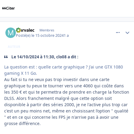
Citer
comment_250095
Author stats
Marvalec
Membres
Posté(e)
le 15 octobre 2024
1 a
AUTEUR
Le 14/10/2024 à 11:30, clo08 a dit :
La question est : quelle carte graphique ? J'ai une GTX 1080
gaming X 11 Go.
Au fait si tu ne veux pas trop investir dans une carte
graphique tu peux te tourner vers une 4060 qui coûte dans
les 350 € et qui te permettra de prendre en charge la fonction
DLSS. Alors franchement malgré que cette option soit
disponible à partir des séries 2000, je ne l'active plus trop car
c'est un peu moins net, même en choisissant l’option " qualité
" et en ce qui concerne les FPS je n'arrive pas à avoir une
grosse différence.