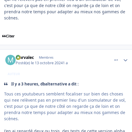
c'est pour ça que de notre côté on regarde ça de loin et on
prendra notre temps pour adapter au mieux nos gammes de
scènes.
Citer
comment_250079
Author stats
Marvalec
Membres
Posté(e)
le 13 octobre 2024
1 a
AUTEUR
Il y a 3 heures, dbalternative a dit :
Tous ces youtubeurs semblent focaliser sur bien des choses
qui nee relèvent pas en premier lieu d'un siomulateur de vol,
c'est pour ça que de notre côté on regarde ça de loin et on
prendra notre temps pour adapter au mieux nos gammes de
scènes.
J'en ai regardé deux ou trois, des tests de cette version alpha,