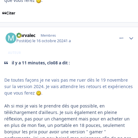
que vous ferez
.
Citer
comment_250106
Author stats
Marvalec
Membres
Posté(e)
le 16 octobre 2024
1 a
AUTEUR
il y a 11 minutes, clo08 a dit :
De toutes façons je ne vais pas me ruer dès le 19 novembre
sur la version 2024. Je vais attendre les retours et expériences
que vous ferez
.
Ah si moi je vais le prendre dés que possible, en
téléchargement d'ailleurs. Je suis également en pleine
réflexion, pas pour un changement mais pour en acheter un
en plus de mon fixe, un portable en 18 pouces, seulement
bonjour les prix pour avoir une version " gamer "