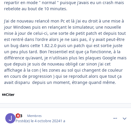
repartir en mode " normal " puisque j'avais eu un crash mais
rebelote au bout de 10 minutes.
J'ai de nouveau relancé mon Pc et là j'ai eu droit à une mise à
jour Windows puis en relançant le simulateur, une nouvelle
mise à jour de celui-ci, une sorte de petit patch et depuis tout
est rentré dans l'ordre alors je ne sais pas, il y avait peut-être
un bug dans cette 1.82.2.0 puis un patch qui est sortie juste
un peu plus tard. Bon l'essentiel est que ça fonctionne, à la
différence qu'avant, je n'utilisais plus les plaques Google mais
que depuis je suis de nouveau obligé car sinon j'ai cet
affichage à la con ( les zones au sol qui changent de couleur
en cours de progression ) qui se reproduit alors que tout ça
avait disparu depuis un moment, étrange quand même.
Citer
comment_250004
Author stats
JPB
Membres
Posté(e)
le 4 octobre 2024
1 a