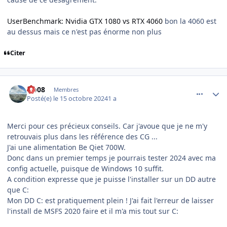
UserBenchmark: Nvidia GTX 1080 vs RTX 4060
bon la 4060 est
au dessus mais ce n'est pas énorme non plus
Citer
comment_250096
Author stats
clo08
Membres
Posté(e)
le 15 octobre 2024
1 a
Merci pour ces précieux conseils. Car j'avoue que je ne m'y
retrouvais plus dans les référence des CG ...
J'ai une alimentation Be Qiet 700W.
Donc dans un premier temps je pourrais tester 2024 avec ma
config actuelle, puisque de Windows 10 suffit.
A condition expresse que je puisse l'installer sur un DD autre
que C:
Mon DD C: est pratiquement plein ! J'ai fait l'erreur de laisser
l'install de MSFS 2020 faire et il m'a mis tout sur C: