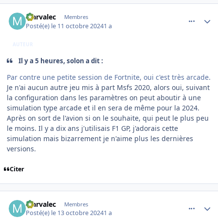
comment_250066
Author stats
Marvalec
Membres
Posté(e)
le 11 octobre 2024
1 a
AUTEUR
Il y a 5 heures, solon a dit :
Par contre une petite session de Fortnite, oui c'est très arcade.
Je n'ai aucun autre jeu mis à part Msfs 2020, alors oui, suivant
la configuration dans les paramètres on peut aboutir à une
simulation type arcade et il en sera de même pour la 2024.
Après on sort de l'avion si on le souhaite, qui peut le plus peu
le moins. Il y a dix ans j'utilisais F1 GP, j'adorais cette
simulation mais bizarrement je n'aime plus les dernières
versions.
Citer
comment_250077
Author stats
Marvalec
Membres
Posté(e)
le 13 octobre 2024
1 a