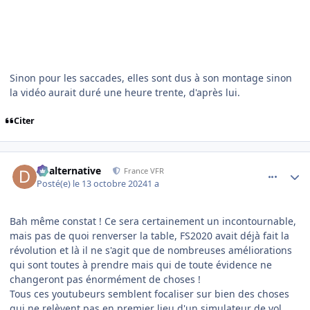
Sinon pour les saccades, elles sont dus à son montage sinon
la vidéo aurait duré une heure trente, d'après lui.
Citer
comment_250078
Author stats
dbalternative
France VFR
Posté(e)
le 13 octobre 2024
1 a
Bah même constat ! Ce sera certainement un incontournable,
mais pas de quoi renverser la table, FS2020 avait déjà fait la
révolution et là il ne s'agit que de nombreuses améliorations
qui sont toutes à prendre mais qui de toute évidence ne
changeront pas énormément de choses !
Tous ces youtubeurs semblent focaliser sur bien des choses
qui ne relèvent pas en premier lieu d'un simulateur de vol,