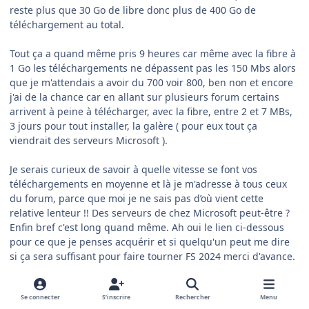
reste plus que 30 Go de libre donc plus de 400 Go de
téléchargement au total.
Tout ça a quand même pris 9 heures car même avec la fibre à
1 Go les téléchargements ne dépassent pas les 150 Mbs alors
que je m'attendais a avoir du 700 voir 800, ben non et encore
j'ai de la chance car en allant sur plusieurs forum certains
arrivent à peine à télécharger, avec la fibre, entre 2 et 7 MBs,
3 jours pour tout installer, la galère ( pour eux tout ça
viendrait des serveurs Microsoft ).
Je serais curieux de savoir à quelle vitesse se font vos
téléchargements en moyenne et là je m'adresse à tous ceux
du forum, parce que moi je ne sais pas d’où vient cette
relative lenteur !! Des serveurs de chez Microsoft peut-être ?
Enfin bref c'est long quand même. Ah oui le lien ci-dessous
pour ce que je penses acquérir et si quelqu'un peut me dire
si ça sera suffisant pour faire tourner FS 2024 merci d'avance.
PC Portable Gamer ASUS ROG Strix G18 | 18" WQXGA 240Hz -
RTX 4070 8Go - Intel Core i9-14900HX - RAM 32Go - 2To SSD -
Se connecter
S’inscrire
Rechercher
Menu