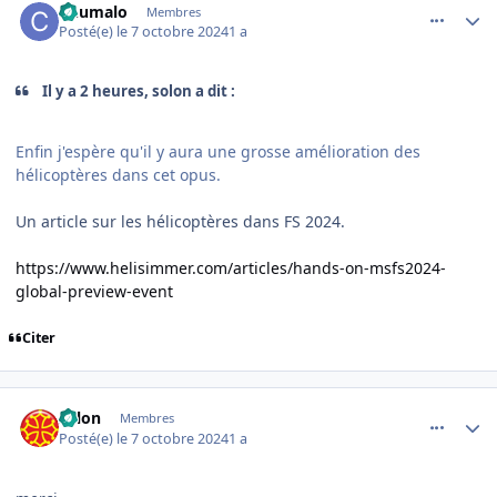
Chumalo
Membres
Posté(e)
le 7 octobre 2024
1 a
Il y a 2 heures, solon a dit :
Enfin j'espère qu'il y aura une grosse amélioration des
hélicoptères dans cet opus.
Un article sur les hélicoptères dans FS 2024.
https://www.helisimmer.com/articles/hands-on-msfs2024-
global-preview-event
Citer
comment_250040
Author stats
solon
Membres
Posté(e)
le 7 octobre 2024
1 a