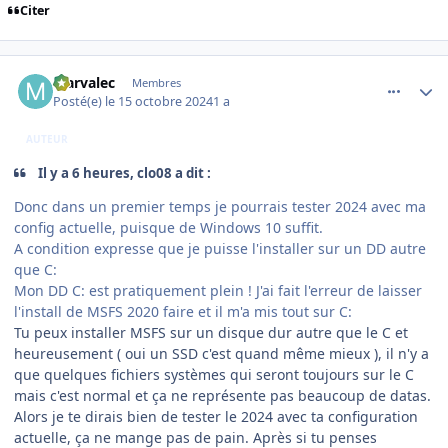
Citer
comment_250099
Author stats
Marvalec
Membres
Posté(e)
le 15 octobre 2024
1 a
AUTEUR
Il y a 6 heures, clo08 a dit :
Donc dans un premier temps je pourrais tester 2024 avec ma
config actuelle, puisque de Windows 10 suffit.
A condition expresse que je puisse l'installer sur un DD autre
que C:
Mon DD C: est pratiquement plein ! J'ai fait l'erreur de laisser
l'install de MSFS 2020 faire et il m'a mis tout sur C:
Tu peux installer MSFS sur un disque dur autre que le C et
heureusement ( oui un SSD c'est quand même mieux ), il n'y a
que quelques fichiers systèmes qui seront toujours sur le C
mais c'est normal et ça ne représente pas beaucoup de datas.
Alors je te dirais bien de tester le 2024 avec ta configuration
actuelle, ça ne mange pas de pain. Après si tu penses