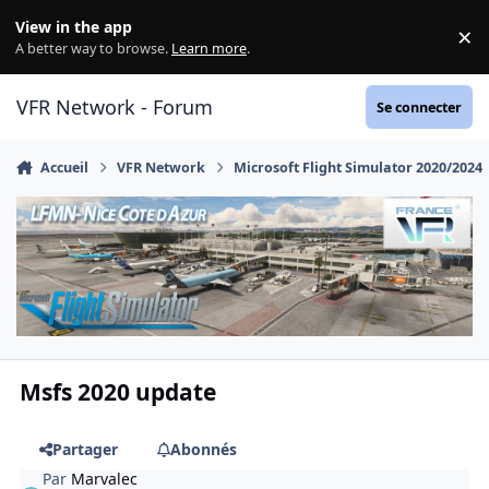
Aller au contenu
View in the app
×
Di
A better way to browse.
Learn more
.
VFR Network - Forum
Se connecter
Accueil
VFR Network
Microsoft Flight Simulator 2020/2024
Msfs 2020 update
Partager
Abonnés
Par
Marvalec