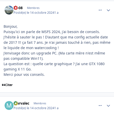
comment_250084
Author stats
clo08
Membres
Posté(e)
le 14 octobre 2024
1 a
Bonjour,
Puisqu'ici on parle de MSFS 2024, j'ai besoin de conseils.
J'hésite à sauter le pas ! D'autant que ma config actuelle date
de 2017 !!! ça fait 7 ans. Je n'ai jamais touché à rien, pas même
le liquide de mon watercooling !
J'envisage donc un upgrade PC. (Ma carte mère n'est même
pas compatible Win11).
La question est : quelle carte graphique ? J'ai une GTX 1080
gaming X 11 Go.
Merci pour vos conseils.
Citer
comment_250087
Author stats
Marvalec
Membres
Posté(e)
le 14 octobre 2024
1 a