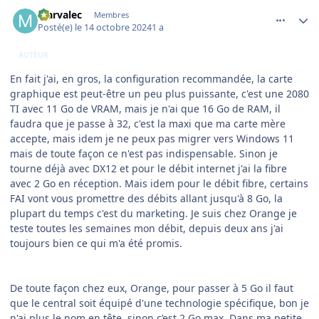
comment_250088
Author stats
Marvalec
Membres
Posté(e)
le 14 octobre 2024
1 a
AUTEUR
En fait j'ai, en gros, la configuration recommandée, la carte
graphique est peut-être un peu plus puissante, c'est une 2080
TI avec 11 Go de VRAM, mais je n'ai que 16 Go de RAM, il
faudra que je passe à 32, c'est la maxi que ma carte mère
accepte, mais idem je ne peux pas migrer vers Windows 11
mais de toute façon ce n'est pas indispensable. Sinon je
tourne déjà avec DX12 et pour le débit internet j'ai la fibre
avec 2 Go en réception. Mais idem pour le débit fibre, certains
FAI vont vous promettre des débits allant jusqu'à 8 Go, la
plupart du temps c'est du marketing. Je suis chez Orange je
teste toutes les semaines mon débit, depuis deux ans j'ai
toujours bien ce qui m'a été promis.
De toute façon chez eux, Orange, pour passer à 5 Go il faut
que le central soit équipé d'une technologie spécifique, bon je
n'ai plus le nom en tête, sinon c’est 2 Go max. Dans ma petite