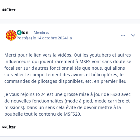
Citer
comment_250083
Author stats
solon
Membres
Posté(e)
le 14 octobre 2024
1 a
Merci pour le lien vers la vidéos. Oui les youtubers et autres
influenceurs qui jouent rarement à MSFS vont sans doute se
focaliser sur d'autres fonctionnalités que nous, qui allons
surveiller le comportement des avions et hélicoptères, les
commandes de pilotages disponibles, etc. en premier lieu
Je vous rejoins FS24 est une grosse mise à jour de FS20 avec
de nouvelles fonctionnalités (mode à pied, mode carrière et
missions). Dans un sens cela évite de devoir mettre à la
poubelle tout le contenu de MSFS20.
Citer