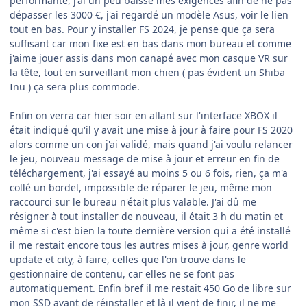
performante, j'ai un peu baissé mes exigences afin de ne pas
dépasser les 3000 €, j'ai regardé un modèle Asus, voir le lien
tout en bas. Pour y installer FS 2024, je pense que ça sera
suffisant car mon fixe est en bas dans mon bureau et comme
j'aime jouer assis dans mon canapé avec mon casque VR sur
la tête, tout en surveillant mon chien ( pas évident un Shiba
Inu ) ça sera plus commode.
Enfin on verra car hier soir en allant sur l'interface XBOX il
était indiqué qu'il y avait une mise à jour à faire pour FS 2020
alors comme un con j'ai validé, mais quand j'ai voulu relancer
le jeu, nouveau message de mise à jour et erreur en fin de
téléchargement, j'ai essayé au moins 5 ou 6 fois, rien, ça m'a
collé un bordel, impossible de réparer le jeu, même mon
raccourci sur le bureau n'était plus valable. J'ai dû me
résigner à tout installer de nouveau, il était 3 h du matin et
même si c'est bien la toute dernière version qui a été installé
il me restait encore tous les autres mises à jour, genre world
update et city, à faire, celles que l'on trouve dans le
gestionnaire de contenu, car elles ne se font pas
automatiquement. Enfin bref il me restait 450 Go de libre sur
mon SSD avant de réinstaller et là il vient de finir, il ne me