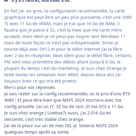
Il y a 2 heures, Marvalec a dit :
En fait j'ai, en gros, la configuration recommandée, la carte
graphique est peut-être un peu plus puissante, c'est une 2080
TI avec 11 Go de VRAM, mais je n'ai que 16 Go de RAM, il
faudra que je passe à 32, c'est la maxi que ma carte mère
accepte, mais idem je ne peux pas migrer vers Windows 11
mais de toute façon ce n'est pas indispensable. Sinon je
tourne déjà avec DX12 et pour le débit internet j'ai la fibre
avec 2 Go en réception. Mais idem pour le débit fibre, certains
FAI vont vous promettre des débits allant jusqu'à 8 Go, la
plupart du temps c'est du marketing. Je suis chez Orange je
teste toutes les semaines mon débit, depuis deux ans j'ai
toujours bien ce qui m'a été promis
Merci pour vos réponses.
Je vais rester sur la config recommandée, vu le prix d'une RTX
4080 ! Et peut-être bien que MSFS 2024 tournera avec ma
config actuelle. J'ai un I7, 32 Go de ram. Et ma GTX a 11 Go.
Je suis chez orange ( Livebox7) aussi, j'ai 2.016 Go en
descente, c'est très stable chez orange.
J'ai de la place sur un de mes DD, je testerai MSFS 2024
quelques temps après sa sortie.