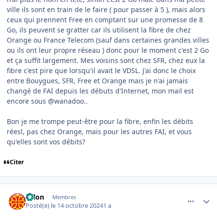
ville ils sont en train de le faire ( pour passer à 5 ), mais alors
ceux qui prennent Free en comptant sur une promesse de 8
Go, ils peuvent se gratter car ils utilisent la fibre de chez
Orange ou France Telecom (sauf dans certaines grandes villes
ou ils ont leur propre réseau ) donc pour le moment c'est 2 Go
et ça suffit largement. Mes voisins sont chez SFR, chez eux la
fibre c'est pire que lorsqu'il avait le VDSL. J'ai donc le choix
entre Bouygues, SFR, Free et Orange mais je n'ai jamais
changé de FAI depuis les débuts d'Internet, mon mail est
encore sous @wanadoo..
Bon je me trompe peut-être pour la fibre, enfin les débits
réesl, pas chez Orange, mais pour les autres FAI, et vous
qu'elles sont vos débits?
Citer
comment_250089
Author stats
solon
Membres
Posté(e)
le 14 octobre 2024
1 a