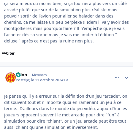
ça sera mieux ou moins bien, si ça tournera plus vers un côté
arcade plutôt que sur de la simulation plus réaliste mais
pouvoir sortir de l'avion pour aller se balader dans des
chemins, ça me laisse un peu perplexe !! Idem il va y avoir des
montgolfières mais pourquoi faire ? Il n'empêche que je vais
l'acheter dés sa sortie mais je vais me limiter à l'édition "
deluxe " après ce n'est pas la ruine non plus.
Citer
comment_250063
Author stats
solon
Membres
Posté(e)
le 11 octobre 2024
1 a
Je pense qu'il y a erreur sur la définition d'un jeu "arcade". on
dit souvent tout et n'importe quoi en ramenant un jeu à ce
terme. D'ailleurs dans le monde du jeu vidéo, aujourd'hui les
joueurs opposent souvent le mot arcade pour dire "fun" à
simulation pour dire "chiant". or un jeu arcade peut être tout
aussi chiant qu'une simulation et inversement.