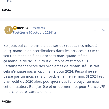
merci
Citer
comment_250047
Author stats
jakher 37
Membres
Posté(e)
le 10 octobre 2024
1 a
Bonjour, oui ça ne semble pas sérieux tout ça.(les mises à
jour). manque de coordinations dans les services ?. Que ce
soit une machine à gaz d'accord mais quand même
ça manque de rigueur, tout du moins c'est mon avis.
Certainement encore des problèmes de rentabilité. De fait
cela n'engage pas à l'optimisme pour 2024. Perso il ne se
passe pas un mois sans un problème même mini. SI 2024 est
une rectif de 2020 alors pourquoi nous faire payer au max
cette mutation. Bon j'arrête et un dernier mot pour France VFR
; merci encore. Cordialement
Citer