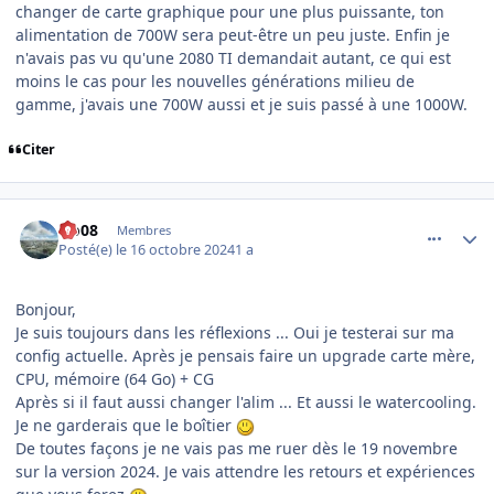
changer de carte graphique pour une plus puissante, ton
alimentation de 700W sera peut-être un peu juste. Enfin je
n'avais pas vu qu'une 2080 TI demandait autant, ce qui est
moins le cas pour les nouvelles générations milieu de
gamme, j'avais une 700W aussi et je suis passé à une 1000W.
Citer
comment_250103
Author stats
clo08
Membres
Posté(e)
le 16 octobre 2024
1 a
Bonjour,
Je suis toujours dans les réflexions ... Oui je testerai sur ma
config actuelle. Après je pensais faire un upgrade carte mère,
CPU, mémoire (64 Go) + CG
Après si il faut aussi changer l'alim ... Et aussi le watercooling.
Je ne garderais que le boîtier
De toutes façons je ne vais pas me ruer dès le 19 novembre
sur la version 2024. Je vais attendre les retours et expériences