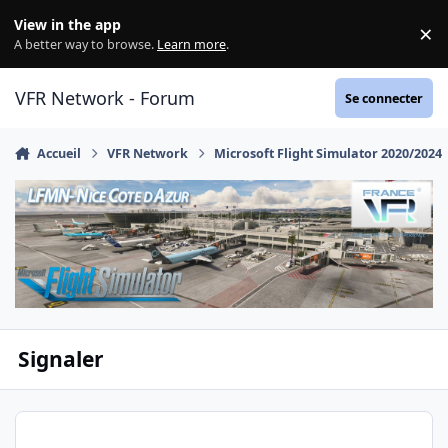
Aller au contenu
View in the app
×
Di
A better way to browse.
Learn more
.
VFR Network - Forum
Se connecter
Accueil
VFR Network
Microsoft Flight Simulator 2020/2024
Signaler