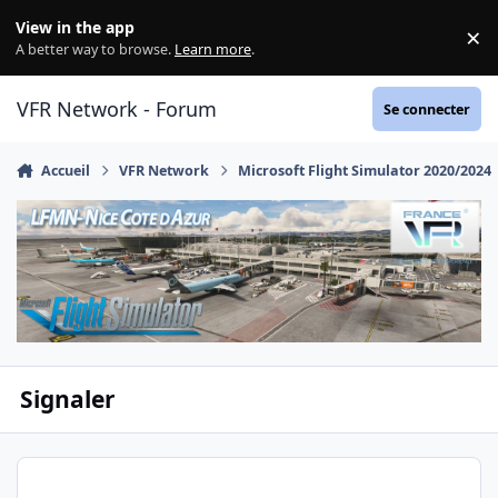
Aller au contenu
View in the app
×
Di
A better way to browse.
Learn more
.
VFR Network - Forum
Se connecter
Accueil
VFR Network
Microsoft Flight Simulator 2020/2024
Signaler