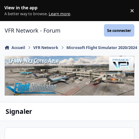
Aller au contenu
View in the app
×
Di
A better way to browse.
Learn more
.
VFR Network - Forum
Se connecter
Accueil
VFR Network
Microsoft Flight Simulator 2020/2024
Signaler