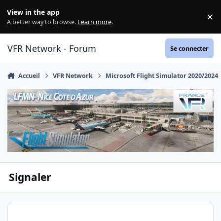
Aller au contenu
View in the app
×
Di
A better way to browse.
Learn more
.
VFR Network - Forum
Se connecter
Accueil
VFR Network
Microsoft Flight Simulator 2020/2024
Signaler