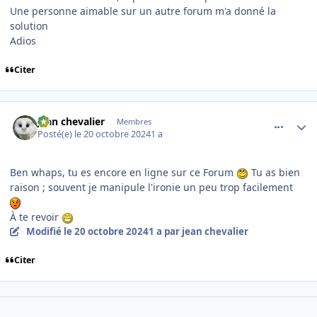
Une personne aimable sur un autre forum m'a donné la
solution
Adios
Citer
comment_250147
Author stats
jean chevalier
Membres
Posté(e)
le 20 octobre 2024
1 a
Ben whaps, tu es encore en ligne sur ce Forum
Tu as bien
raison ; souvent je manipule l'ironie un peu trop facilement
À te revoir
Modifié
le 20 octobre 2024
1 a
par jean chevalier
Citer