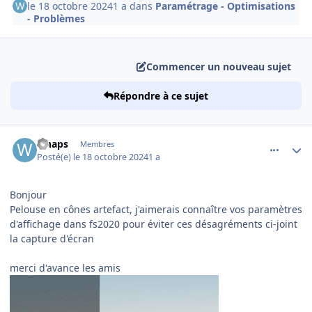
le 18 octobre 2024
1 a
dans
Paramétrage - Optimisations
- Problèmes
Commencer un nouveau sujet
Répondre à ce sujet
comment_250124
Author stats
whaps
Membres
Posté(e)
le 18 octobre 2024
1 a
Bonjour
Pelouse en cônes artefact, j'aimerais connaître vos paramètres
d'affichage dans fs2020 pour éviter ces désagréments ci-joint
la capture d'écran
merci d'avance les amis