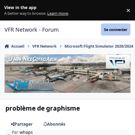
Aller au contenu
View in the app
×
Di
A better way to browse.
Learn more
.
VFR Network - Forum
Se connecter
Accueil
VFR Network
Microsoft Flight Simulator 2020/2024
problème de graphisme
Partager
Abonnés
Par
whaps