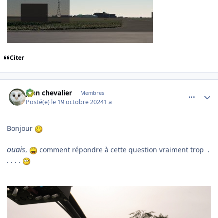
Citer
comment_250136
Author stats
jean chevalier
Membres
Posté(e)
le 19 octobre 2024
1 a
Bonjour
ouais
,
comment répondre à cette question vraiment trop .
. . . .