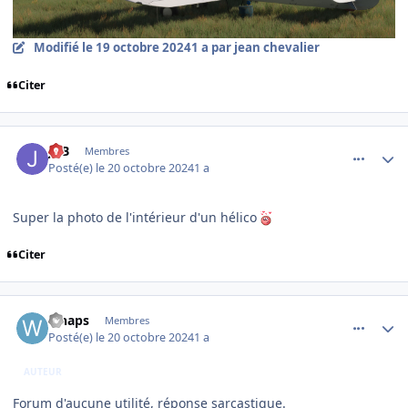
Modifié
le 19 octobre 2024
1 a
par jean chevalier
Citer
comment_250145
Author stats
JPB
Membres
Posté(e)
le 20 octobre 2024
1 a
Super la photo de l'intérieur d'un hélico
Citer
comment_250146
Author stats
whaps
Membres
Posté(e)
le 20 octobre 2024
1 a
AUTEUR
Forum d'aucune utilité, réponse sarcastique.