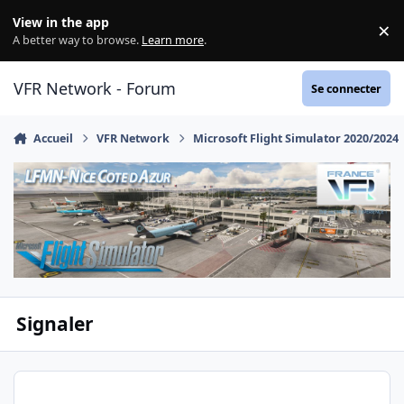
Aller au contenu
View in the app
×
Di
A better way to browse.
Learn more
.
VFR Network - Forum
Se connecter
Accueil
VFR Network
Microsoft Flight Simulator 2020/2024
Signaler