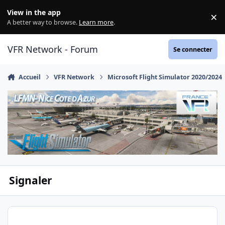
Aller au contenu
View in the app
×
Di
A better way to browse.
Learn more
.
VFR Network - Forum
Se connecter
Accueil
VFR Network
Microsoft Flight Simulator 2020/2024
Signaler