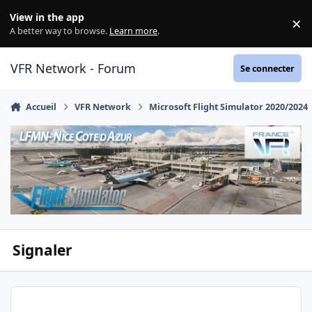
Aller au contenu
View in the app
×
Di
A better way to browse.
Learn more
.
VFR Network - Forum
Se connecter
Accueil
VFR Network
Microsoft Flight Simulator 2020/2024
Signaler