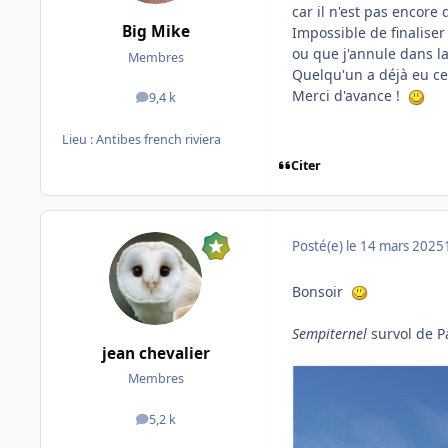
car il n'est pas encore 
Big Mike
Impossible de finaliser
ou que j'annule dans la
Membres
Quelqu'un a déjà eu ce 
Merci d'avance !
9,4 k
messages
Lieu :
Antibes french riviera
Citer
Posté(e)
le 14 mars 2025
Bonsoir
Sempiternel
survol de P
jean chevalier
Membres
5,2 k
messages