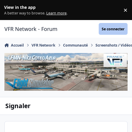
Aller au contenu
View in the app
×
Di
A better way to browse.
Learn more
.
VFR Network - Forum
Se connecter
Accueil
VFR Network
Communauté
Screenshots / Vidéo
Signaler