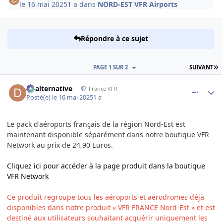
le 16 mai 2025
1 a
dans
NORD-EST VFR Airports
Répondre à ce sujet
D
PAGE 1 SUR 2
SUIVANT
comment_251804
Author stats
dbalternative
France VFR
Posté(e)
le 16 mai 2025
1 a
Le pack d'aéroports français de la région Nord-Est est
maintenant disponible séparément dans notre boutique VFR
Network au prix de 24,90 Euros.
Cliquez ici pour accéder à la page produit dans la boutique
VFR Network
Ce produit regroupe tous les aéroports et aérodromes déjà
disponibles dans notre produit « VFR FRANCE Nord-Est » et est
destiné aux utilisateurs souhaitant acquérir uniquement les