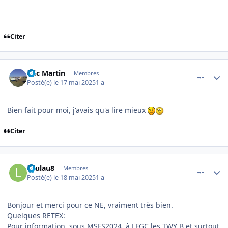
Citer
comment_251815
Author stats
Eric Martin
Membres
Posté(e)
le 17 mai 2025
1 a
Bien fait pour moi, j'avais qu'a lire mieux
Citer
comment_251821
Author stats
Laulau8
Membres
Posté(e)
le 18 mai 2025
1 a
Bonjour et merci pour ce NE, vraiment très bien.
Quelques RETEX:
Pour information,
sous MSFS2024,
à LFGC les TWY B et surtout