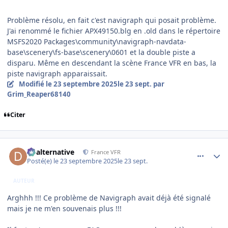
Problème résolu, en fait c'est navigraph qui posait problème.
J'ai renommé le fichier APX49150.blg en .old dans le répertoire
MSFS2020 Packages\community\navigraph-navdata-
base\scenery\fs-base\scenery\0601 et la double piste a
disparu. Même en descendant la scène France VFR en bas, la
piste navigraph apparaissait.
Modifié
le 23 septembre 2025
le 23 sept.
par
Grim_Reaper68140
Citer
comment_252610
Author stats
dbalternative
France VFR
Posté(e)
le 23 septembre 2025
le 23 sept.
AUTEUR
Arghhh !!! Ce problème de Navigraph avait déjà été signalé
mais je ne m'en souvenais plus !!!