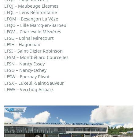
LFQJ – Maubeuge Elesmes
LFQL – Lens Bénifontaine
LFQM – Besançon La Vèze
LFQO – Lille Marcq-en-Baroeul
LFQV – Charleville Mézières
LFSG – Epinal Mirecourt
LFSH - Haguenau
LFSI – Saint-Dizier Robinson
LFSM – Montbéliard Courcelles
LFSN – Nancy Essey
LFSO – Nancy-Ochey
LFSW – Epernay Plivot
LFSX – Luxeuil-Saint-Sauveur
LFWA – Verchoq Airpark