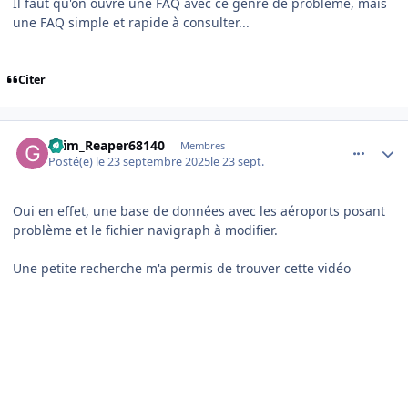
Il faut qu'on ouvre une FAQ avec ce genre de problème, mais
une FAQ simple et rapide à consulter...
Citer
comment_252611
Author stats
Grim_Reaper68140
Membres
Posté(e)
le 23 septembre 2025
le 23 sept.
Oui en effet, une base de données avec les aéroports posant
problème et le fichier navigraph à modifier.
Une petite recherche m'a permis de trouver cette vidéo