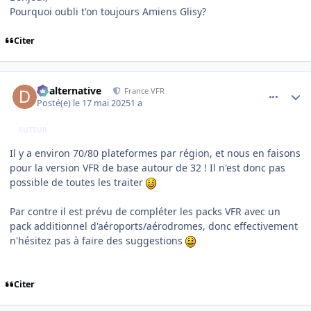
Pourquoi oubli t'on toujours Amiens Glisy?
Citer
comment_251809
Author stats
dbalternative
France VFR
Posté(e)
le 17 mai 2025
1 a
AUTEUR
Il y a environ 70/80 plateformes par région, et nous en faisons
pour la version VFR de base autour de 32 ! Il n'est donc pas
possible de toutes les traiter
Par contre il est prévu de compléter les packs VFR avec un
pack additionnel d'aéroports/aérodromes, donc effectivement
n'hésitez pas à faire des suggestions
Citer