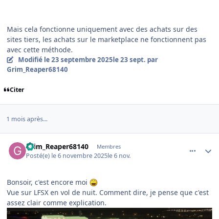
Mais cela fonctionne uniquement avec des achats sur des
sites tiers, les achats sur le marketplace ne fonctionnent pas
avec cette méthode.
Modifié
le 23 septembre 2025
le 23 sept.
par
Grim_Reaper68140
Citer
1 mois après...
comment_252888
Author stats
Grim_Reaper68140
Membres
Posté(e)
le 6 novembre 2025
le 6 nov.
Bonsoir, c'est encore moi
Vue sur LFSX en vol de nuit. Comment dire, je pense que c'est
assez clair comme explication.