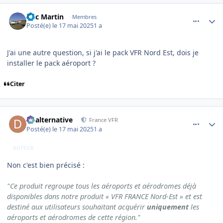
comment_251811
Author stats
Eric Martin
Membres
Posté(e)
le 17 mai 2025
1 a
J'ai une autre question, si j'ai le pack VFR Nord Est, dois je
installer le pack aéroport ?
Citer
comment_251814
Author stats
dbalternative
France VFR
Posté(e)
le 17 mai 2025
1 a
AUTEUR
Non c'est bien précisé
:
"Ce produit regroupe tous les aéroports et aérodromes déjà
disponibles dans notre produit « VFR FRANCE Nord-Est » et est
destiné aux utilisateurs souhaitant acquérir
uniquement
les
aéroports et aérodromes de cette région."