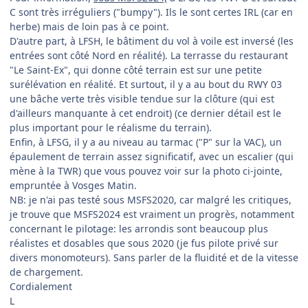
C sont très irréguliers ("bumpy"). Ils le sont certes IRL (car en
herbe) mais de loin pas à ce point.
D'autre part, à LFSH, le bâtiment du vol à voile est inversé (les
entrées sont côté Nord en réalité). La terrasse du restaurant
"Le Saint-Ex", qui donne côté terrain est sur une petite
surélévation en réalité. Et surtout, il y a au bout du RWY 03
une bâche verte très visible tendue sur la clôture (qui est
d'ailleurs manquante à cet endroit) (ce dernier détail est le
plus important pour le réalisme du terrain).
Enfin, à LFSG, il y a au niveau au tarmac ("P" sur la VAC), un
épaulement de terrain assez significatif, avec un escalier (qui
mène à la TWR) que vous pouvez voir sur la photo ci-jointe,
empruntée à Vosges Matin.
NB: je n'ai pas testé sous MSFS2020, car malgré les critiques,
je trouve que MSFS2024 est vraiment un progrès, notamment
concernant le pilotage: les arrondis sont beaucoup plus
réalistes et dosables que sous 2020 (je fus pilote privé sur
divers monomoteurs). Sans parler de la fluidité et de la vitesse
de chargement.
Cordialement
L