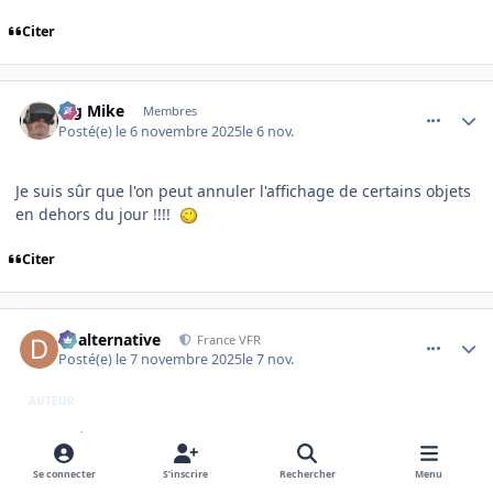
Citer
comment_252890
Author stats
Big Mike
Membres
Posté(e)
le 6 novembre 2025
le 6 nov.
Je suis sûr que l'on peut annuler l'affichage de certains objets
en dehors du jour !!!!
Citer
comment_252893
Author stats
dbalternative
France VFR
Posté(e)
le 7 novembre 2025
le 7 nov.
AUTEUR
c'est noté !
Se connecter
S’inscrire
Rechercher
Menu