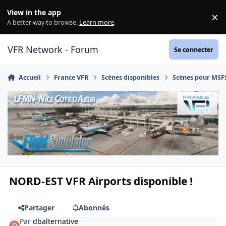
Aller au contenu
View in the app
×
Di
A better way to browse.
Learn more
.
VFR Network - Forum
Se connecter
Accueil
France VFR
Scènes disponibles
Scènes pour MSF
NORD-EST VFR Airports disponible !
Partager
Abonnés
Par
dbalternative