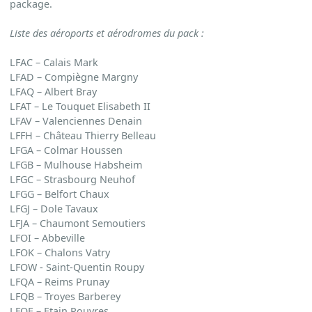
package.
Liste des aéroports et aérodromes du pack
:
LFAC – Calais Mark
LFAD – Compiègne Margny
LFAQ – Albert Bray
LFAT – Le Touquet Elisabeth II
LFAV – Valenciennes Denain
LFFH – Château Thierry Belleau
LFGA – Colmar Houssen
LFGB – Mulhouse Habsheim
LFGC – Strasbourg Neuhof
LFGG – Belfort Chaux
LFGJ – Dole Tavaux
LFJA – Chaumont Semoutiers
LFOI – Abbeville
LFOK – Chalons Vatry
LFOW - Saint-Quentin Roupy
LFQA – Reims Prunay
LFQB – Troyes Barberey
LFQE – Etain Rouvres