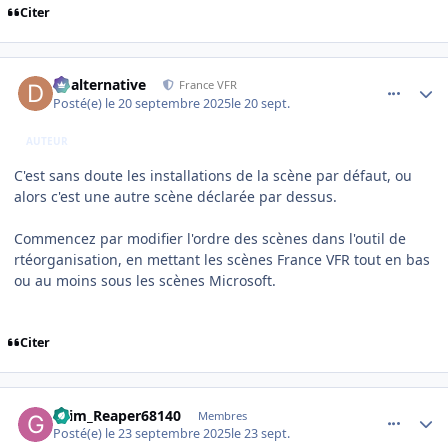
Citer
comment_252601
Author stats
dbalternative
France VFR
Posté(e)
le 20 septembre 2025
le 20 sept.
AUTEUR
C'est sans doute les installations de la scène par défaut, ou
alors c'est une autre scène déclarée par dessus.
Commencez par modifier l'ordre des scènes dans l'outil de
rtéorganisation, en mettant les scènes France VFR tout en bas
ou au moins sous les scènes Microsoft.
Citer
comment_252609
Author stats
Grim_Reaper68140
Membres
Posté(e)
le 23 septembre 2025
le 23 sept.