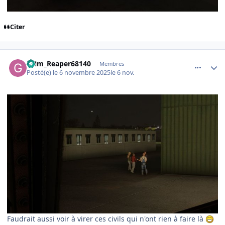
Citer
comment_252889
Author stats
Grim_Reaper68140
Membres
Posté(e)
le 6 novembre 2025
le 6 nov.
Faudrait aussi voir à virer ces civils qui n'ont rien à faire là