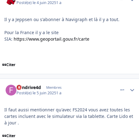
Posté(e)
le 4 juin 2025
1 a
Il y a Jeppsen ou s'abonner à Navigraph et là il y a tout.
Pour la France il y a le site
SIA:
https://www.geoportail.gouv.fr/carte
Citer
comment_251923
Author stats
flyndrive4d
Membres
Posté(e)
le 5 juin 2025
1 a
Il faut aussi mentionner qu'avec FS2024 vous avez toutes les
cartes incluent avec le simulateur via la tablette. Carte Lido et
à jour .
Citer