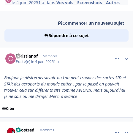
le 4 juin 2025
1 a
dans
Vos vols - Screenshots - Autres
Commencer un nouveau sujet
Répondre à ce sujet
comment_251913
Author stats
christianof
Membres
Posté(e)
le 4 juin 2025
1 a
Bonjour Je désirerais savoir ou l'on peut trouver des cartes SID et
STAR des aeroports du monde entier . par le passé on pouvait
trouver cela sur differents site comme AVIONIC mais aujourd'hui
je ne sais ou me diriger Merci d'avance
Citer
comment_251916
Author stats
ghostred
Membres