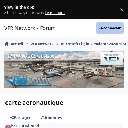
Aller au contenu
View in the app
×
Di
A better way to browse.
Learn more
.
VFR Network - Forum
Se connecter
Accueil
VFR Network
Microsoft Flight Simulator 2020/2024
carte aeronautique
Partager
Abonnés
Par
christianof