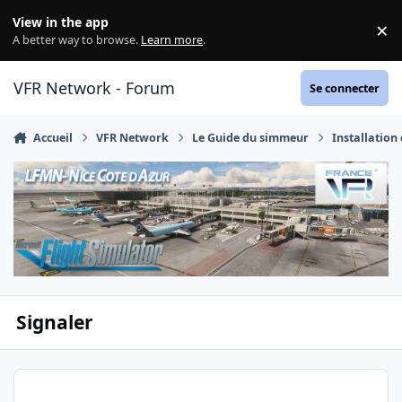
Aller au contenu
View in the app
×
Di
A better way to browse.
Learn more
.
VFR Network - Forum
Se connecter
Accueil
VFR Network
Le Guide du simmeur
Installation
Signaler