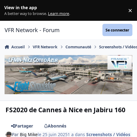
Aller au contenu
View in the app
×
Di
A better way to browse.
Learn more
.
VFR Network - Forum
Se connecter
Accueil
VFR Network
Communauté
Screenshots / Vidéo
FS2020 de Cannes à Nice en Jabiru 160
Partager
Abonnés
Par
Big Mike
le 25 juin 2025
1 a
dans
Screenshots / Vidéos