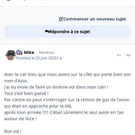
Commencer un nouveau sujet
Répondre à ce sujet
comment_252065
Author stats
Big Mike
Membres
Posté(e)
le 25 juin 2025
1 a
Avec le ciel bleu que nous avons sur la côte qui porte bien son
nom d'Azur,
j'ai eu envie de faire un énième vol dans mon coin !
Tout s'est bien passé !
Par contre on peut s'interroger sur la remise de gaz de l'avion
qui était en approche pour la 04L
après mon arrivée !!!!! C'était sûrement le seul avion en l'air
autour de Nice !
Bon vol !