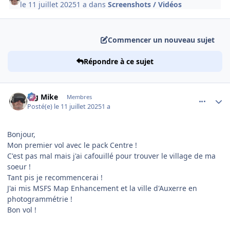
le 11 juillet 2025
1 a
dans
Screenshots / Vidéos
Commencer un nouveau sujet
Répondre à ce sujet
comment_252158
Author stats
Big Mike
Membres
Posté(e)
le 11 juillet 2025
1 a
Bonjour,
Mon premier vol avec le pack Centre !
C'est pas mal mais j'ai cafouillé pour trouver le village de ma
soeur !
Tant pis je recommencerai !
J'ai mis MSFS Map Enhancement et la ville d'Auxerre en
photogrammétrie !
Bon vol !