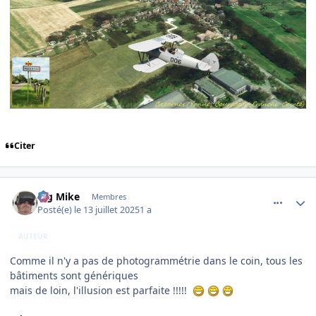
Citer
comment_252177
Author stats
Big Mike
Membres
Posté(e)
le 13 juillet 2025
1 a
AUTEUR
Comme il n'y a pas de photogrammétrie dans le coin, tous les
bâtiments sont génériques
mais de loin, l'illusion est parfaite !!!!!