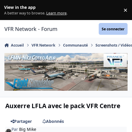
Aller au contenu
View in the app
×
Di
A better way to browse.
Learn more
.
VFR Network - Forum
Se connecter
Accueil
VFR Network
Communauté
Screenshots / Vidéo
Auxerre LFLA avec le pack VFR Centre
Partager
Abonnés
Par
Big Mike