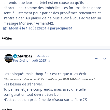
entendu que leur matériel est en cause ou qu'ils se
débrouillent comme des imbéciles. Les forums de ce genre
sont là justement pour parler des problèmes rencontrés et
s'entre aider. Au plaisir de ne plus avoir à vous adresser un
message Monsieur Armand42.
Modifié
le 1 août 2025
1 a
par jacques61
Citer
comment_252367
Author stats
ARMAND42
Membres
Posté(e)
le 1 août 2025
1 a
Pas "bloqué" mais "bogué", c'est ce que tu as écrit.
"
"
Ce simulateur même si parait 'il est meilleur que MSFS 2024 est trop bogué.
Pas besoin de s'énerver.
Tu peines, et je le comprends, mais avec une telle
configuration tout devrait être bon.
N'est-ce pas un problème de réseau sur la fibre ???
Citer