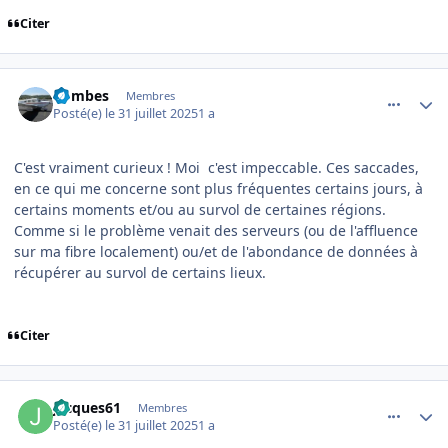
Citer
comment_252356
Author stats
Combes
Membres
Posté(e)
le 31 juillet 2025
1 a
C'est vraiment curieux ! Moi c'est impeccable. Ces saccades,
en ce qui me concerne sont plus fréquentes certains jours, à
certains moments et/ou au survol de certaines régions.
Comme si le problème venait des serveurs (ou de l'affluence
sur ma fibre localement) ou/et de l'abondance de données à
récupérer au survol de certains lieux.
Citer
comment_252358
Author stats
jacques61
Membres
Posté(e)
le 31 juillet 2025
1 a