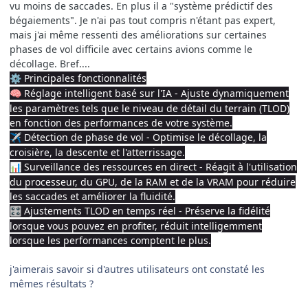
vu moins de saccades. En plus il a "système prédictif des
bégaiements". Je n'ai pas tout compris n'étant pas expert,
mais j'ai même ressenti des améliorations sur certaines
phases de vol difficile avec certains avions comme le
décollage. Bref....
Principales fonctionnalités
⚙️
Réglage intelligent basé sur l'IA - Ajuste dynamiquement
🧠
les paramètres tels que le niveau de détail du terrain (TLOD)
en fonction des performances de votre système.
Détection de phase de vol - Optimise le décollage, la
✈️
croisière, la descente et l'atterrissage.
Surveillance des ressources en direct - Réagit à l'utilisation
📊
du processeur, du GPU, de la RAM et de la VRAM pour réduire
les saccades et améliorer la fluidité.
Ajustements TLOD en temps réel - Préserve la fidélité
🎛️
lorsque vous pouvez en profiter, réduit intelligemment
lorsque les performances comptent le plus.
j'aimerais savoir si d'autres utilisateurs ont constaté les
mêmes résultats ?