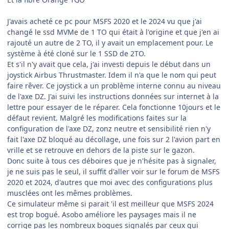
J'avais acheté ce pc pour MSFS 2020 et le 2024 vu que j'ai
changé le ssd MVMe de 1 TO qui était à l'origine et que j'en ai
rajouté un autre de 2 TO, il y avait un emplacement pour. Le
système à été cloné sur le 1 SSD de 2TO.
Et s'il n'y avait que cela, j'ai investi depuis le début dans un
joystick Airbus Thrustmaster. Idem il n'a que le nom qui peut
faire rêver. Ce joystick a un problème interne connu au niveau
de l'axe DZ. J'ai suivi les instructions données sur internet à la
lettre pour essayer de le réparer. Cela fonctionne 10jours et le
défaut revient. Malgré les modifications faites sur la
configuration de l'axe DZ, zonz neutre et sensibilité rien n'y
fait l'axe DZ bloqué au décollage, une fois sur 2 l'avion part en
vrille et se retrouve en dehors de la piste sur le gazon.
Donc suite à tous ces déboires que je n'hésite pas à signaler,
je ne suis pas le seul, il suffit d'aller voir sur le forum de MSFS
2020 et 2024, d'autres que moi avec des configurations plus
musclées ont les mêmes problèmes.
Ce simulateur même si parait 'il est meilleur que MSFS 2024
est trop bogué. Asobo améliore les paysages mais il ne
corrige pas les nombreux bogues signalés par ceux qui