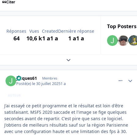
Citer
Top Posters 
Réponses
Vues
Created
Dernière réponse
64
10,6 k
1 a
1 a
1 a
1 a
Expand topic overview
comment_252347
Author stats
jacques61
Membres
Posté(e)
le 30 juillet 2025
1 a
AUTEUR
J'ai essayé ce petit programme et le résultat est loin d'être
satisfaisant. MSFS 2020 saccade et l'image se fige quelques
secondes avant de repartir. C'est pire que sans ce logiciel.
J'obtiens de meilleurs résultats sauf sur la région Parisienne
avec une configuration haute et une limitation des fps à 30.