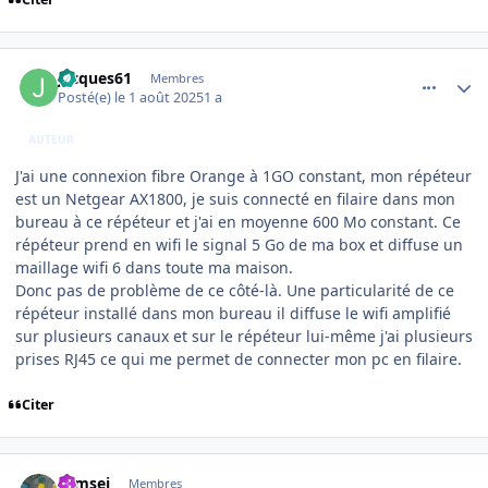
comment_252369
Author stats
jacques61
Membres
Posté(e)
le 1 août 2025
1 a
AUTEUR
J'ai une connexion fibre Orange à 1GO constant, mon répéteur
est un Netgear AX1800, je suis connecté en filaire dans mon
bureau à ce répéteur et j'ai en moyenne 600 Mo constant. Ce
répéteur prend en wifi le signal 5 Go de ma box et diffuse un
maillage wifi 6 dans toute ma maison.
Donc pas de problème de ce côté-là. Une particularité de ce
répéteur installé dans mon bureau il diffuse le wifi amplifié
sur plusieurs canaux et sur le répéteur lui-même j'ai plusieurs
prises RJ45 ce qui me permet de connecter mon pc en filaire.
Citer
comment_252370
Author stats
symsei
Membres