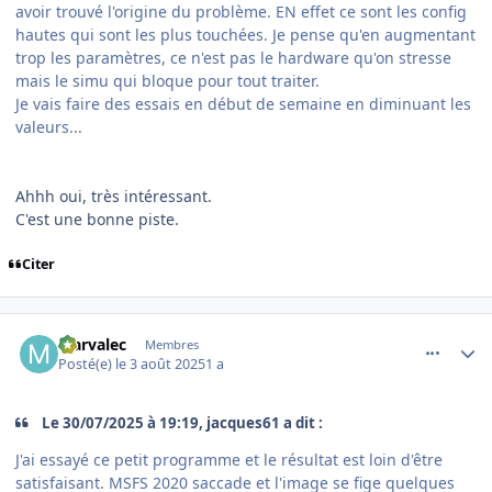
avoir trouvé l'origine du problème. EN effet ce sont les config
hautes qui sont les plus touchées. Je pense qu'en augmentant
trop les paramètres, ce n'est pas le hardware qu'on stresse
mais le simu qui bloque pour tout traiter.
Je vais faire des essais en début de semaine en diminuant les
valeurs...
Ahhh oui, très intéressant.
C'est une bonne piste.
Citer
comment_252391
Author stats
Marvalec
Membres
Posté(e)
le 3 août 2025
1 a
Le 30/07/2025 à 19:19, jacques61 a dit :
J'ai essayé ce petit programme et le résultat est loin d'être
satisfaisant. MSFS 2020 saccade et l'image se fige quelques