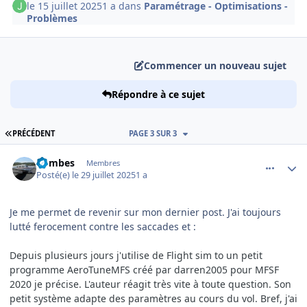
le 15 juillet 2025
1 a
dans
Paramétrage - Optimisations -
Problèmes
Commencer un nouveau sujet
Répondre à ce sujet
PREMIÈRE PAGE
PRÉCÉDENT
PAGE 3 SUR 3
comment_252342
Author stats
Combes
Membres
Posté(e)
le 29 juillet 2025
1 a
Je me permet de revenir sur mon dernier post. J'ai toujours
lutté ferocement contre les saccades et
:
Depuis plusieurs jours j'utilise de Flight sim to un petit
programme AeroTuneMFS créé par darren2005 pour MFSF
2020 je précise. L'auteur réagit très vite à toute question. Son
petit système adapte des paramètres au cours du vol. Bref, j'ai