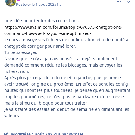
Posté(e)
le 1 août 2025
1 a
une idée pour tenter des corrections
:
https://www.avsim.com/forums/topic/676573-chatgpt-one-
command-how-well-is-your-sim-optimized/
le gars a envoyé ses fichiers de configuration et a demandé à
chatgpt de corriger pour améliorer.
Tu peux essayer...
J'avoue que je n'y ai jamais pensé. J'ai déjà simplement
demandé comment réduire les blocages, mais envoyer les
fichers, non...
Après plus je regarde à droite et à gauche, plus je pense
avoir trouvé l'origine du problème. EN effet ce sont les config
hautes qui sont les plus touchées. Je pense qu'en augmentant
trop les paramètres, ce n'est pas le hardware qu'on stresse
mais le simu qui bloque pour tout traiter.
Je vais faire des essais en début de semaine en diminuant les
valeurs...
Modifié
le 1 août 2025
1 a
par symsei