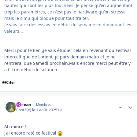
hautes qui sont les plus touchées. Je pense qu'en augmentant
trop les paramètres, ce n'est pas le hardware qu'on stresse
mais le simu qui bloque pour tout traiter.
Je vais faire des essais en début de semaine en diminuant les
valeurs...
Merci pour le lien ,je vais étudier cela en revenant du Festival
interceltique de Lorient, je pars demain matin et je ne
rentrerai que Samedi prochain.Mais encore merci peut être y
a t'il un début de solution.
Citer
comment_252373
Author stats
symsei
Membres
Posté(e)
le 1 août 2025
1 a
Ah mince !
J'ai encore raté ce festival