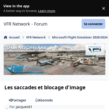
Aller au contenu
View in the app
×
Di
A better way to browse.
Learn more
.
VFR Network - Forum
Se connecter
Accueil
VFR Network
Microsoft Flight Simulator 2020/2024
Les saccades et blocage d'image
Partager
Abonnés
Par
jacques61