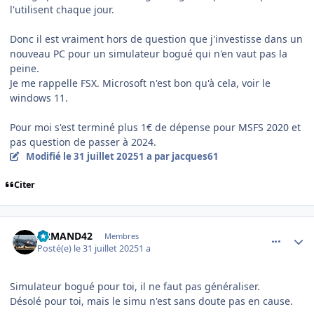
l'utilisent chaque jour.
Donc il est vraiment hors de question que j'investisse dans un
nouveau PC pour un simulateur bogué qui n'en vaut pas la
peine.
Je me rappelle FSX. Microsoft n'est bon qu'à cela, voir le
windows 11.
Pour moi s'est terminé plus 1€ de dépense pour MSFS 2020 et
pas question de passer à 2024.
Modifié
le 31 juillet 2025
1 a
par jacques61
Citer
comment_252363
Author stats
ARMAND42
Membres
Posté(e)
le 31 juillet 2025
1 a
Simulateur bogué pour toi, il ne faut pas généraliser.
Désolé pour toi, mais le simu n'est sans doute pas en cause.