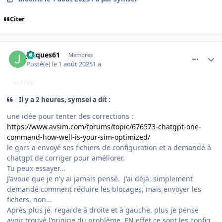
Citer
comment_252372
Author stats
jacques61
Membres
Posté(e)
le 1 août 2025
1 a
AUTEUR
Il y a 2 heures, symsei a dit :
une idée pour tenter des corrections
:
https://www.avsim.com/forums/topic/676573-chatgpt-one-
command-how-well-is-your-sim-optimized/
le gars a envoyé ses fichiers de configuration et a demandé à
chatgpt de corriger pour améliorer.
Tu peux essayer...
J'avoue que je n'y ai jamais pensé. J'ai déjà simplement
demandé comment réduire les blocages, mais envoyer les
fichers, non...
Après plus je regarde à droite et à gauche, plus je pense
avoir trouvé l'origine du problème. EN effet ce sont les config