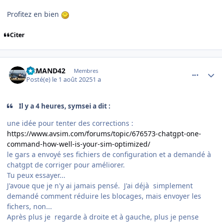
Profitez en bien
Citer
comment_252375
Author stats
ARMAND42
Membres
Posté(e)
le 1 août 2025
1 a
Il y a 4 heures, symsei a dit :
une idée pour tenter des corrections
:
https://www.avsim.com/forums/topic/676573-chatgpt-one-
command-how-well-is-your-sim-optimized/
le gars a envoyé ses fichiers de configuration et a demandé à
chatgpt de corriger pour améliorer.
Tu peux essayer...
J'avoue que je n'y ai jamais pensé. J'ai déjà simplement
demandé comment réduire les blocages, mais envoyer les
fichers, non...
Après plus je regarde à droite et à gauche, plus je pense