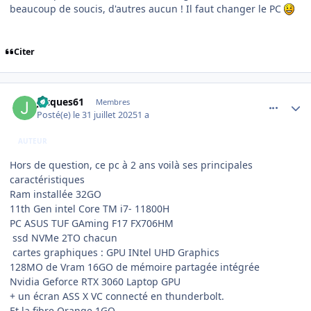
beaucoup de soucis, d'autres aucun ! Il faut changer le PC
Citer
comment_252360
Author stats
jacques61
Membres
Posté(e)
le 31 juillet 2025
1 a
AUTEUR
Hors de question, ce pc à 2 ans voilà ses principales
caractéristiques
Ram installée 32GO
11th Gen intel Core TM i7- 11800H
PC ASUS TUF GAming F17 FX706HM
ssd NVMe 2TO chacun
cartes graphiques : GPU INtel UHD Graphics
128MO de Vram 16GO de mémoire partagée intégrée
Nvidia Geforce RTX 3060 Laptop GPU
+ un écran ASS X VC connecté en thunderbolt.
Et la fibre Orange 1GO