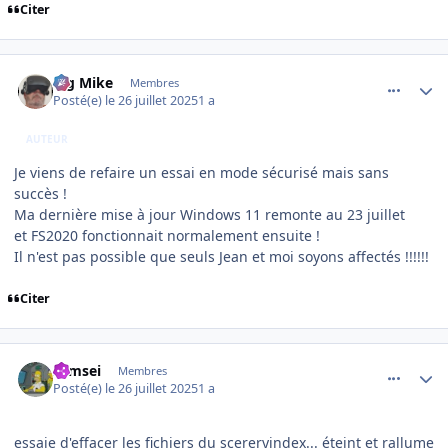
Citer
comment_252302
Author stats
Big Mike
Membres
Posté(e)
le 26 juillet 2025
1 a
AUTEUR
Je viens de refaire un essai en mode sécurisé mais sans
succès !
Ma dernière mise à jour Windows 11 remonte au 23 juillet
et FS2020 fonctionnait normalement ensuite !
Il n'est pas possible que seuls Jean et moi soyons affectés !!!!!!
Citer
comment_252303
Author stats
symsei
Membres
Posté(e)
le 26 juillet 2025
1 a
essaie d'effacer les fichiers du scereryindex... éteint et rallume