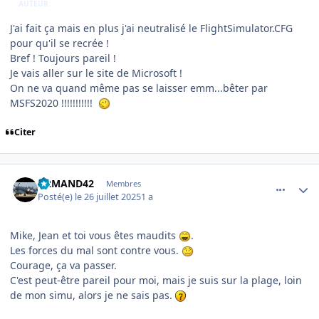
AUTEUR
J'ai fait ça mais en plus j'ai neutralisé le FlightSimulator.CFG
pour qu'il se recrée !
Bref ! Toujours pareil !
Je vais aller sur le site de Microsoft !
On ne va quand même pas se laisser emm...bêter par
MSFS2020 !!!!!!!!!!!
Citer
comment_252306
Author stats
ARMAND42
Membres
Posté(e)
le 26 juillet 2025
1 a
Mike, Jean et toi vous êtes maudits
.
Les forces du mal sont contre vous.
Courage, ça va passer.
C'est peut-être pareil pour moi, mais je suis sur la plage, loin
de mon simu, alors je ne sais pas.