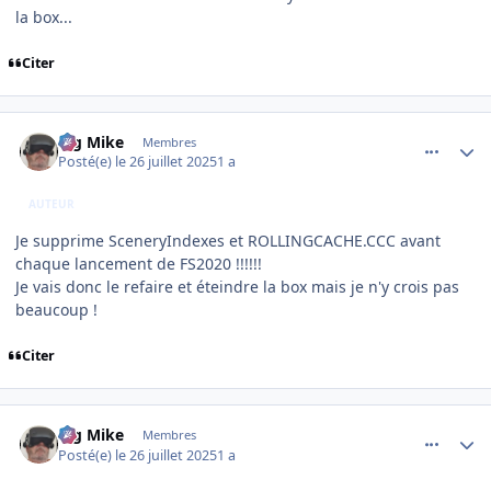
la box...
Citer
comment_252304
Author stats
Big Mike
Membres
Posté(e)
le 26 juillet 2025
1 a
AUTEUR
Je supprime SceneryIndexes et ROLLINGCACHE.CCC avant
chaque lancement de FS2020 !!!!!!
Je vais donc le refaire et éteindre la box mais je n'y crois pas
beaucoup !
Citer
comment_252305
Author stats
Big Mike
Membres
Posté(e)
le 26 juillet 2025
1 a