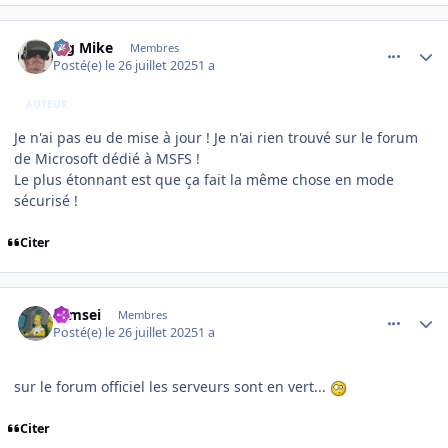
comment_252298
Author stats
Big Mike
Membres
Posté(e)
le 26 juillet 2025
1 a
AUTEUR
Je n'ai pas eu de mise à jour ! Je n'ai rien trouvé sur le forum
de Microsoft dédié à MSFS !
Le plus étonnant est que ça fait la même chose en mode
sécurisé !
Citer
comment_252299
Author stats
symsei
Membres
Posté(e)
le 26 juillet 2025
1 a
sur le forum officiel les serveurs sont en vert...
Citer