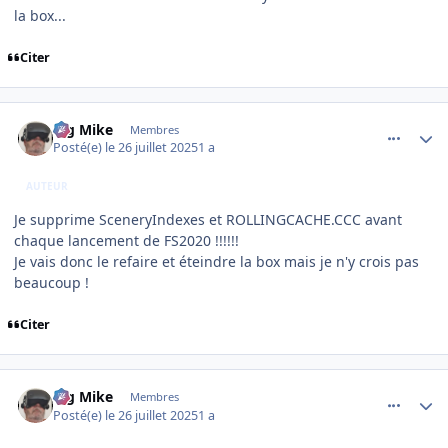
la box...
Citer
comment_252304
Author stats
Big Mike
Membres
Posté(e)
le 26 juillet 2025
1 a
AUTEUR
Je supprime SceneryIndexes et ROLLINGCACHE.CCC avant
chaque lancement de FS2020 !!!!!!
Je vais donc le refaire et éteindre la box mais je n'y crois pas
beaucoup !
Citer
comment_252305
Author stats
Big Mike
Membres
Posté(e)
le 26 juillet 2025
1 a