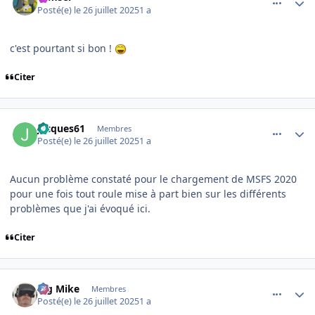
Posté(e)
le 26 juillet 2025
1 a
c'est pourtant si bon !
Citer
comment_252313
Author stats
jacques61
Membres
Posté(e)
le 26 juillet 2025
1 a
Aucun problème constaté pour le chargement de MSFS 2020
pour une fois tout roule mise à part bien sur les différents
problèmes que j'ai évoqué ici.
Citer
comment_252314
Author stats
Big Mike
Membres
Posté(e)
le 26 juillet 2025
1 a