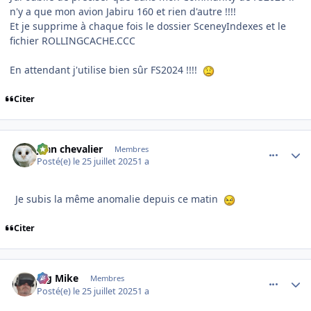
n'y a que mon avion Jabiru 160 et rien d'autre !!!!
Et je supprime à chaque fois le dossier SceneyIndexes et le
fichier ROLLINGCACHE.CCC
En attendant j'utilise bien sûr FS2024 !!!!
Citer
comment_252293
Author stats
jean chevalier
Membres
Posté(e)
le 25 juillet 2025
1 a
Je subis la même anomalie depuis ce matin
Citer
comment_252294
Author stats
Big Mike
Membres
Posté(e)
le 25 juillet 2025
1 a