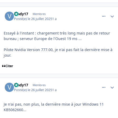
comment_252300
Author stats
Vlady17
Membres
Posté(e)
le 26 juillet 2025
1 a
Essayé à l'instant : chargement très long mais pas de retour
bureau ; serveur Europe de l'Ouest 19 ms ...
Pilote Nvidia Version 777.00, je n'ai pas fait la dernière mise à
jour.
Citer
comment_252301
Author stats
Vlady17
Membres
Posté(e)
le 26 juillet 2025
1 a
Je n'ai pas, non plus, la dernière mise à jour Windows 11
KB5062660...