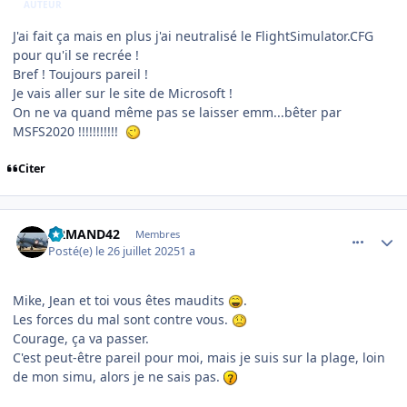
AUTEUR
J'ai fait ça mais en plus j'ai neutralisé le FlightSimulator.CFG
pour qu'il se recrée !
Bref ! Toujours pareil !
Je vais aller sur le site de Microsoft !
On ne va quand même pas se laisser emm...bêter par
MSFS2020 !!!!!!!!!!!
Citer
comment_252306
Author stats
ARMAND42
Membres
Posté(e)
le 26 juillet 2025
1 a
Mike, Jean et toi vous êtes maudits
.
Les forces du mal sont contre vous.
Courage, ça va passer.
C'est peut-être pareil pour moi, mais je suis sur la plage, loin
de mon simu, alors je ne sais pas.