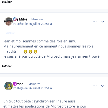
Citer
comment_252307
Author stats
Big Mike
Membres
Posté(e)
le 26 juillet 2025
1 a
AUTEUR
Jean et moi sommes comme des rois en simu !
Malheureusement en ce moment nous sommes les rois
maudits !!!!
Je suis allé voir du côté de Microsoft mais je n'ai rien trouvé !
Citer
comment_252308
Author stats
symsei
Membres
Posté(e)
le 26 juillet 2025
1 a
un truc tout bête : synchroniser l'heure aussi...
et mettre les applications de Microsoft store à jour