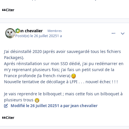
Citer
comment_252309
Author stats
jean chevalier
Membres
Posté(e)
le 26 juillet 2025
1 a
J'ai désinstallé 2020 (aprés avoir sauvegardé tous les fichiers
Packages).
Aprés réinstallation sur mon SSD dédié, j'ai pu redémarrer en
m'y reprenant plusieurs fois; j'ai fais un petit survol de la
France profonde (la french riviera)
Nouvelle tentative de décollage à LFPI . . . nouvel échec ! ! !
Je vais reprendre le bilboquet ; mais cette fois un bilboquet à
plusieurs trous
Modifié
le 26 juillet 2025
1 a
par jean chevalier
Citer