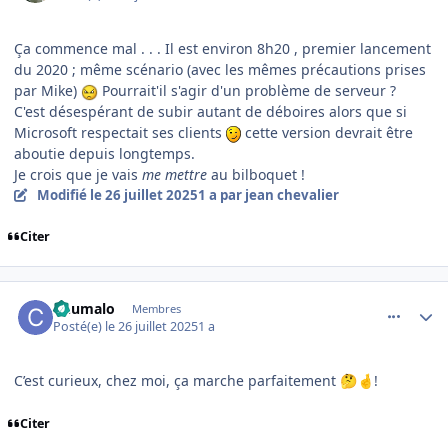
Ça commence mal . . . Il est environ 8h20 , premier lancement
du 2020 ; même scénario (avec les mêmes précautions prises
par Mike)
Pourrait'il s'agir d'un problème de serveur ?
C'est désespérant de subir autant de déboires alors que si
Microsoft respectait ses clients
cette version devrait être
aboutie depuis longtemps.
Je crois que je vais
me mettre
au bilboquet !
Modifié
le 26 juillet 2025
1 a
par jean chevalier
Citer
comment_252297
Author stats
Chumalo
Membres
Posté(e)
le 26 juillet 2025
1 a
C’est curieux, chez moi, ça marche parfaitement
!
🤔
🤞
Citer