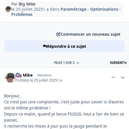
Par
Big Mike
le 25 juillet 2025
1 a
dans
Paramétrage - Optimisations -
Problèmes
Commencer un nouveau sujet
Répondre à ce sujet
D
PAGE 1 SUR 3
SUIVANT
comment_252290
Author stats
Big Mike
Membres
Posté(e)
le 25 juillet 2025
1 a
Bonjour,
Ce n'est pas une complainte, c'est juste pour savoir si d'autres
ont le même problème !
Depuis ce matin, quand je lance FS2020, tout a l'air de bien se
passer,
il recherche les mises à jour puis la jauge pendant le