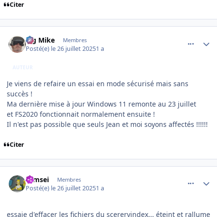
Citer
comment_252302
Author stats
Big Mike
Membres
Posté(e)
le 26 juillet 2025
1 a
AUTEUR
Je viens de refaire un essai en mode sécurisé mais sans
succès !
Ma dernière mise à jour Windows 11 remonte au 23 juillet
et FS2020 fonctionnait normalement ensuite !
Il n'est pas possible que seuls Jean et moi soyons affectés !!!!!!
Citer
comment_252303
Author stats
symsei
Membres
Posté(e)
le 26 juillet 2025
1 a
essaie d'effacer les fichiers du scereryindex... éteint et rallume