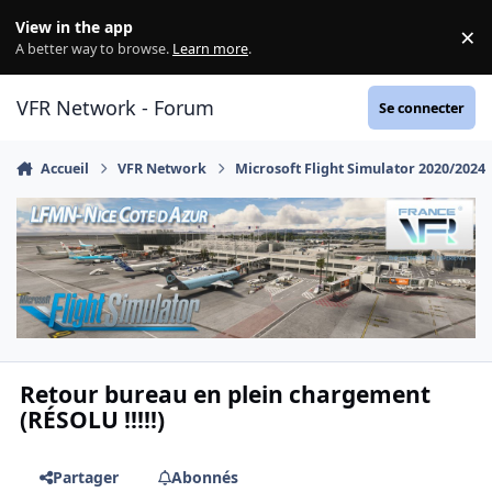
Aller au contenu
View in the app
×
Di
A better way to browse.
Learn more
.
VFR Network - Forum
Se connecter
Accueil
VFR Network
Microsoft Flight Simulator 2020/2024
Retour bureau en plein chargement
(RÉSOLU !!!!!)
Partager
Abonnés