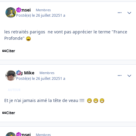
comment_252310
Author stats
symsei
Membres
Posté(e)
le 26 juillet 2025
1 a
les retraités parigos ne vont pas apprécier le terme "France
Profonde"
Citer
comment_252311
Author stats
Big Mike
Membres
Posté(e)
le 26 juillet 2025
1 a
AUTEUR
Et je n'ai jamais aimé la tête de veau !!!!
Citer
comment_252312
Author stats
symsei
Membres