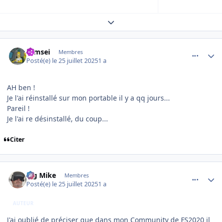
Expand topic overview
comment_252291
Author stats
symsei
Membres
Posté(e)
le 25 juillet 2025
1 a
AH ben !
Je l'ai réinstallé sur mon portable il y a qq jours...
Pareil !
Je l'ai re désinstallé, du coup...
Citer
comment_252292
Author stats
Big Mike
Membres
Posté(e)
le 25 juillet 2025
1 a
AUTEUR
J'ai oublié de préciser que dans mon Community de FS2020 il