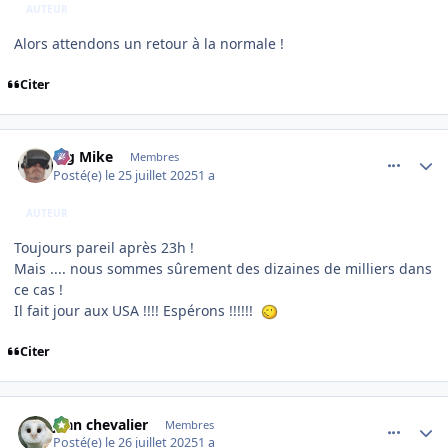
AUTEUR
Alors attendons un retour à la normale !
Citer
comment_252295
Author stats
Big Mike
Membres
Posté(e)
le 25 juillet 2025
1 a
AUTEUR
Toujours pareil après 23h !
Mais .... nous sommes sûrement des dizaines de milliers dans
ce cas !
Il fait jour aux USA !!!! Espérons !!!!!!
Citer
comment_252296
Author stats
jean chevalier
Membres
Posté(e)
le 26 juillet 2025
1 a