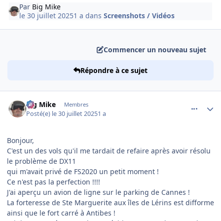
Par
Big Mike
le 30 juillet 2025
1 a
dans
Screenshots / Vidéos
Commencer un nouveau sujet
Répondre à ce sujet
comment_252348
Author stats
Big Mike
Membres
Posté(e)
le 30 juillet 2025
1 a
Bonjour,
C'est un des vols qu'il me tardait de refaire après avoir résolu
le problème de DX11
qui m'avait privé de FS2020 un petit moment !
Ce n'est pas la perfection !!!!
J'ai aperçu un avion de ligne sur le parking de Cannes !
La forteresse de Ste Marguerite aux îles de Lérins est difforme
ainsi que le fort carré à Antibes !