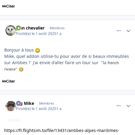
Citer
comment_252368
Author stats
jean chevalier
Membres
Posté(e)
le 1 août 2025
1 a
Bonjour à tous
Mike, quel addon utilise-tu pour avoir de si beaux immeubles
sur Antibes ? J'ai envie d'aller faire un tour sur "la
french
riviera"
Citer
comment_252371
Author stats
Big Mike
Membres
Posté(e)
le 1 août 2025
1 a
AUTEUR
https://fr.flightsim.to/file/13431/antibes-alpes-maritimes-