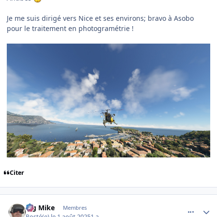
Je me suis dirigé vers Nice et ses environs; bravo à Asobo
pour le traitement en photogramétrie !
Citer
comment_252377
Author stats
Big Mike
Membres
Posté(e)
le 1 août 2025
1 a