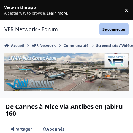
Aller au contenu
View in the app
×
Di
A better way to browse.
Learn more
.
VFR Network - Forum
Se connecter
Accueil
VFR Network
Communauté
Screenshots / Vidéo
De Cannes à Nice via Antibes en Jabiru
160
Partager
Abonnés