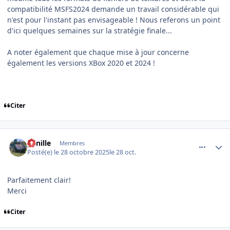
compatibilité MSFS2024 demande un travail considérable qui
n'est pour l'instant pas envisageable ! Nous referons un point
d'ici quelques semaines sur la stratégie finale...
A noter également que chaque mise à jour concerne
également les versions XBox 2020 et 2024 !
Citer
comment_252830
Author stats
ganille
Membres
Posté(e)
le 28 octobre 2025
le 28 oct.
Parfaitement clair!
Merci
Citer