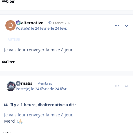
Citer
comment_253839
Author stats
dbalternative
France VFR
Posté(e)
le 24 février
le 24 févr.
AUTEUR
Je vais leur renvoyer la mise à jour.
Citer
comment_253840
Author stats
barnabs
Membres
Posté(e)
le 24 février
le 24 févr.
Il y a 1 heure, dbalternative a dit :
Je vais leur renvoyer la mise à jour.
Merci !
🙏🏻