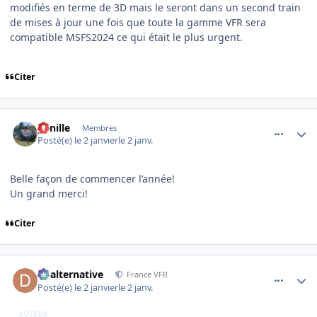
modifiés en terme de 3D mais le seront dans un second train
de mises à jour une fois que toute la gamme VFR sera
compatible MSFS2024 ce qui était le plus urgent.
Citer
comment_253453
Author stats
ganille
Membres
Posté(e)
le 2 janvier
le 2 janv.
Belle façon de commencer l’année!
Un grand merci!
Citer
comment_253462
Author stats
dbalternative
France VFR
Posté(e)
le 2 janvier
le 2 janv.
AUTEUR