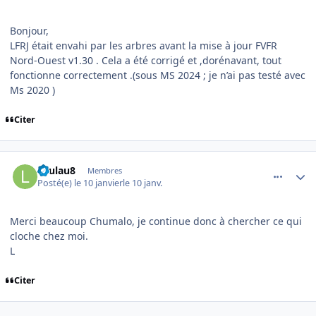
Bonjour,
LFRJ était envahi par les arbres avant la mise à jour FVFR
Nord-Ouest v1.30 . Cela a été corrigé et ,dorénavant, tout
fonctionne correctement .(sous MS 2024 ; je n’ai pas testé avec
Ms 2020 )
Citer
comment_253543
Author stats
Laulau8
Membres
Posté(e)
le 10 janvier
le 10 janv.
Merci beaucoup Chumalo, je continue donc à chercher ce qui
cloche chez moi.
L
Citer