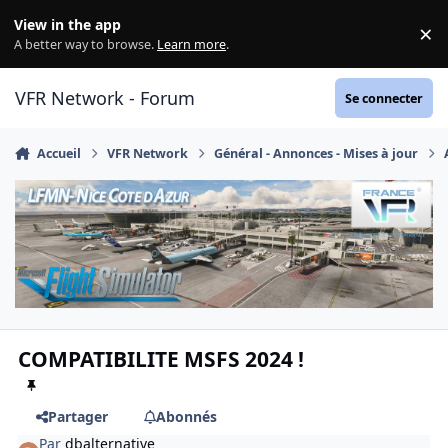
Aller au contenu
View in the app
×
Di
A better way to browse.
Learn more
.
VFR Network - Forum
Se connecter
Accueil
VFR Network
Général - Annonces - Mises à jour
COMPATIBILITE MSFS 2024 !
Partager
Abonnés
Par
dbalternative