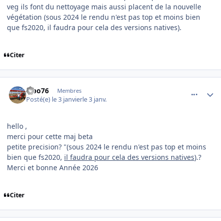
veg ils font du nettoyage mais aussi placent de la nouvelle
végétation (sous 2024 le rendu n'est pas top et moins bien
que fs2020, il faudra pour cela des versions natives).
Citer
comment_253469
Author stats
ixbo76
Membres
Posté(e)
le 3 janvier
le 3 janv.
hello ,
merci pour cette maj beta
petite precision? "(sous 2024 le rendu n'est pas top et moins
bien que fs2020,
il faudra pour cela des versions natives
).?
Merci et bonne Année 2026
Citer