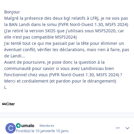
Bonjour
Malgré la présence des deux bgl relatifs à LFRJ, je ne vois pas
la BAN Landi dans le simu (FVFR Nord-Ouest 1.30, MSFS 2024)
(J'ai retiré la version SKDS que j'utilisais sous MSFS2020, car
elle n'est pas compatible MSFS2024)
J'ai tenté tout ce qui me passait par la tête pour éliminer un
éventuel conflit, vérifier les déclarations, mais rien à faire, pas
de Landi...
Avant de poursuivre, je pose donc la question à la
communauté pour savoir si vous avez Landivisiau bien
fonctionnel chez vous (FVFR Nord-Ouest 1.30, MSFS 2024) ?
Merci et cordialement (et pardon pour le dérangement)
L
Citer
comment_253542
Author stats
Chumalo
Membres
Posté(e)
le 10 janvier
le 10 janv.