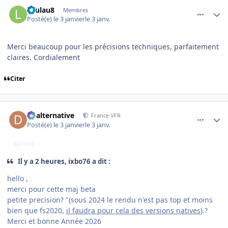
comment_253472
Author stats
Laulau8
Membres
Posté(e)
le 3 janvier
le 3 janv.
Merci beaucoup pour les précisions techniques, parfaitement
claires. Cordialement
Citer
comment_253473
Author stats
dbalternative
France VFR
Posté(e)
le 3 janvier
le 3 janv.
AUTEUR
Il y a 2 heures, ixbo76 a dit :
hello ,
merci pour cette maj beta
petite precision? "(sous 2024 le rendu n'est pas top et moins
bien que fs2020,
il faudra pour cela des versions natives
).?
Merci et bonne Année 2026