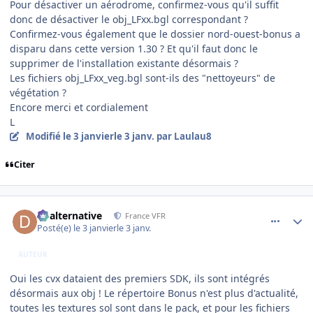
Pour désactiver un aérodrome, confirmez-vous qu'il suffit
donc de désactiver le obj_LFxx.bgl correspondant ?
Confirmez-vous également que le dossier nord-ouest-bonus a
disparu dans cette version 1.30 ? Et qu'il faut donc le
supprimer de l'installation existante désormais ?
Les fichiers obj_LFxx_veg.bgl sont-ils des "nettoyeurs" de
végétation ?
Encore merci et cordialement
L
Modifié
le 3 janvier
le 3 janv.
par Laulau8
Citer
comment_253468
Author stats
dbalternative
France VFR
Posté(e)
le 3 janvier
le 3 janv.
AUTEUR
Oui les cvx dataient des premiers SDK, ils sont intégrés
désormais aux obj ! Le répertoire Bonus n'est plus d'actualité,
toutes les textures sol sont dans le pack, et pour les fichiers