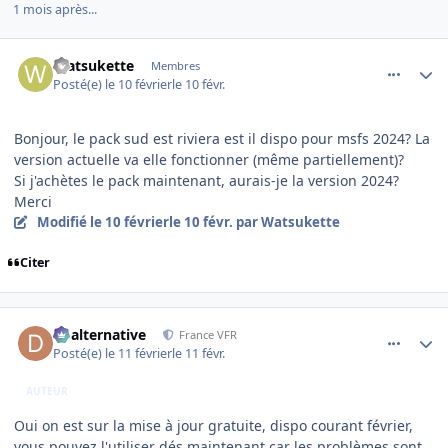
1 mois après...
comment_253740
Author stats
Watsukette
Membres
Posté(e)
le 10 février
le 10 févr.
Bonjour, le pack sud est riviera est il dispo pour msfs 2024? La
version actuelle va elle fonctionner (même partiellement)?
Si j'achètes le pack maintenant, aurais-je la version 2024?
Merci
Modifié
le 10 février
le 10 févr.
par Watsukette
Citer
comment_253742
Author stats
dbalternative
France VFR
Posté(e)
le 11 février
le 11 févr.
AUTEUR
Oui on est sur la mise à jour gratuite, dispo courant février,
vous pouvez l'utiliser dés maintenant car les problèmes sont