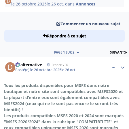
le 26 octobre 2025
le 26 oct.
dans
Annonces
Commencer un nouveau sujet
Répondre à ce sujet
D
PAGE 1 SUR 2
SUIVANT
comment_252814
Author stats
dbalternative
France VFR
Posté(e)
le 26 octobre 2025
le 26 oct.
Tous les produits disponibles pour MSFS dans notre
boutique et notre site sont compatibles avec MSFS2020 et
la plupart d'entre eux sont également compatibles avec
MSFS2024 (ceux qui ne le sont pas encore le seront très
bientôt) !
Les produits compatibles MSFS 2020 et 2024 sont marqués
"MSFS 2020/2024" dans la rubrique "COMPATIBILITE" et
ceux compatibles uniquement MSFS 2020 sont marqués