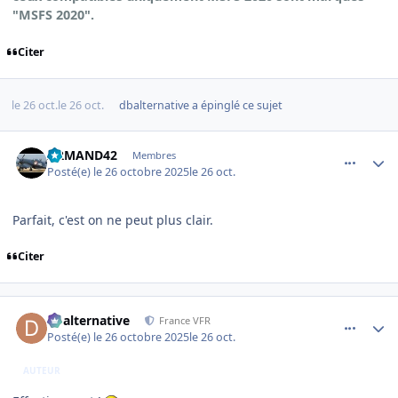
"MSFS 2020".
Citer
le 26 oct.
le 26 oct.
dbalternative
a épinglé ce sujet
comment_252816
Author stats
ARMAND42
Membres
Posté(e)
le 26 octobre 2025
le 26 oct.
Parfait, c'est on ne peut plus clair.
Citer
comment_252817
Author stats
dbalternative
France VFR
Posté(e)
le 26 octobre 2025
le 26 oct.
AUTEUR