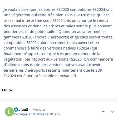
Je voulais dire que les scènes FS2020 compatibles FS2024 ont
une végétation qui rend très bien sous FS2020 mais qui est
assez mal interprétée sous FS2024, ils ont changé le rendu
des essences et donc les arbres et haies sont le plus souvent
peu denses et de petite taille ! Quand on aura terminé les
gammes FS2020 (encore 7 aéroports) et qu'elles seront toutes
compatibles FS2024 alors on remettra le couvert et on
commencera à faire des versions natives FS2024 (qui
finalement n'apporteront que très peu en dehors de la
végétation) par rapport aux versions FS2020. On commencera
d'ailleurs sans doute des versions natives avant d'avoir
terminé les 7 aéroports restants maintenant que le SDK
FS2024 est à peu près stable et exhaustif.
Citer
comment_253539
Author stats
Laulau8
Membres
Posté(e)
le 10 janvier
le 10 janv.