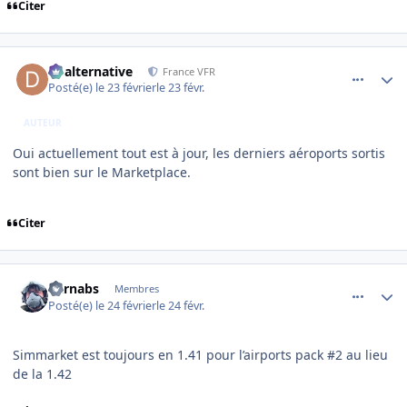
Citer
comment_253831
Author stats
dbalternative
France VFR
Posté(e)
le 23 février
le 23 févr.
AUTEUR
Oui actuellement tout est à jour, les derniers aéroports sortis
sont bien sur le Marketplace.
Citer
comment_253837
Author stats
barnabs
Membres
Posté(e)
le 24 février
le 24 févr.
Simmarket est toujours en 1.41 pour l’airports pack #2 au lieu
de la 1.42