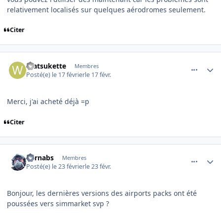
relativement localisés sur quelques aérodromes seulement.
Citer
comment_253790
Author stats
Watsukette
Membres
Posté(e)
le 17 février
le 17 févr.
Merci, j'ai acheté déjà =p
Citer
comment_253829
Author stats
barnabs
Membres
Posté(e)
le 23 février
le 23 févr.
Bonjour, les dernières versions des airports packs ont été
poussées vers simmarket svp ?