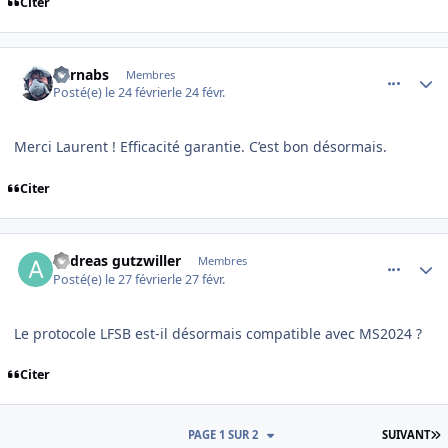
Citer
comment_253843
Author stats
barnabs
Membres
Posté(e)
le 24 février
le 24 févr.
Merci Laurent ! Efficacité garantie. C’est bon désormais.
Citer
comment_253860
Author stats
andreas gutzwiller
Membres
Posté(e)
le 27 février
le 27 févr.
Le protocole LFSB est-il désormais compatible avec MS2024 ?
Citer
D
PAGE 1 SUR 2
SUIVANT