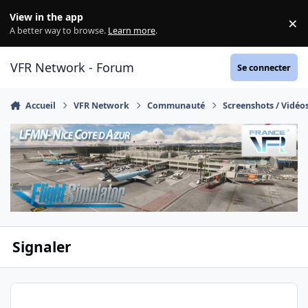
Aller au contenu
View in the app
×
Di
A better way to browse.
Learn more
.
VFR Network - Forum
Se connecter
Accueil
VFR Network
Communauté
Screenshots / Vidéo
Signaler