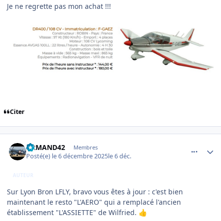
Je ne regrette pas mon achat !!!
Citer
comment_253170
Author stats
ARMAND42
Membres
Posté(e)
le 6 décembre 2025
le 6 déc.
AUTEUR
Sur Lyon Bron LFLY, bravo vous êtes à jour : c'est bien
maintenant le resto "L'AERO" qui a remplacé l'ancien
établissement "L'ASSIETTE" de Wilfried.
👍