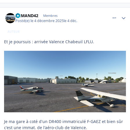
comment_253147
Author stats
ARMAND42
Membres
Posté(e)
le 4 décembre 2025
le 4 déc.
AUTEUR
Et je poursuis : arrivée Valence Chabeuil LFLU.
Je ma gare à coté d'un DR400 immatriculé F-GAEZ et bien sûr
c'est une immat. de l'aéro-club de Valence.