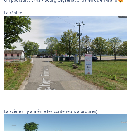
On poursuit : LFHS - Bourg Ceyzeriat ... pareil qu'en vrai !!
😍
La réalité
:
La scène (il y a même les conteneurs à ordures)
: