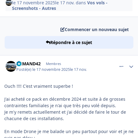
le 17 novembre 2025
le 17 nov.
dans
Vos vols -
Screenshots - Autres
Commencer un nouveau sujet
Répondre à ce sujet
comment_252982
Author stats
ARMAND42
Membres
Posté(e)
le 17 novembre 2025
le 17 nov.
Ouch !!!! C'est vraiment superbe !
J'ai acheté ce pack en décembre 2024 et suite à de grosses
contraintes familiales je n'ai que très peu volé depuis.
Je m'y remets actuellement et j'ai décidé de faire le tour de
chacune de ces installations.
En mode Drone je me balade un peu partout pour voir et je ne
suis pas déçu
: