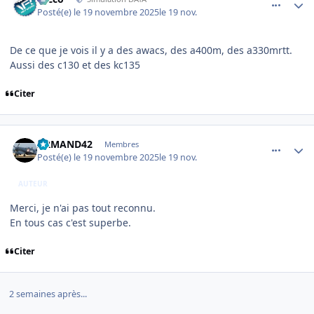
Posté(e)
le 19 novembre 2025
le 19 nov.
De ce que je vois il y a des awacs, des a400m, des a330mrtt.
Aussi des c130 et des kc135
Citer
comment_253000
Author stats
ARMAND42
Membres
Posté(e)
le 19 novembre 2025
le 19 nov.
AUTEUR
Merci, je n'ai pas tout reconnu.
En tous cas c'est superbe.
Citer
2 semaines après...