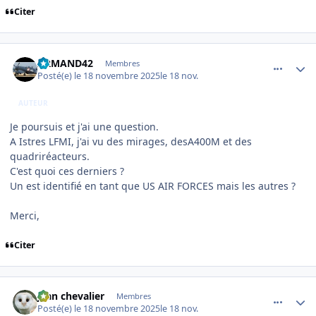
Citer
comment_252987
Author stats
ARMAND42
Membres
Posté(e)
le 18 novembre 2025
le 18 nov.
AUTEUR
Je poursuis et j'ai une question.
A Istres LFMI, j'ai vu des mirages, desA400M et des
quadriréacteurs.
C'est quoi ces derniers ?
Un est identifié en tant que US AIR FORCES mais les autres ?
Merci,
Citer
comment_252989
Author stats
jean chevalier
Membres
Posté(e)
le 18 novembre 2025
le 18 nov.