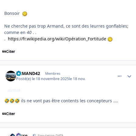
Bonsoir
Ne cherche pas trop Armand, ce sont des leurres gonflables;
comme en
40
. .
.
https://fr.wikipedia.org/wiki/Opération_Fortitude
Citer
comment_252993
Author stats
ARMAND42
Membres
Posté(e)
le 18 novembre 2025
le 18 nov.
AUTEUR
ils ne vont pas être contents les concepteurs ....
🤣
🤣
🤣
Citer
comment_252997
Author stats
Nicco
Simulation DATA