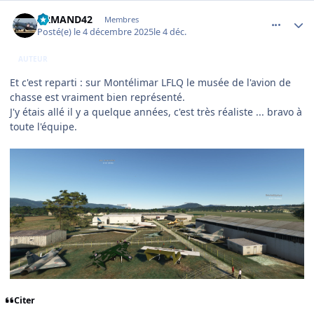
comment_253146
Author stats
ARMAND42
Membres
Posté(e)
le 4 décembre 2025
le 4 déc.
AUTEUR
Et c'est reparti : sur Montélimar LFLQ le musée de l'avion de
chasse est vraiment bien représenté.
J'y étais allé il y a quelque années, c'est très réaliste ... bravo à
toute l'équipe.
Citer