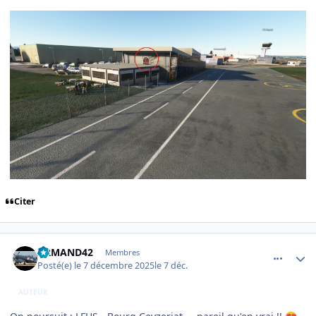
Citer
comment_253182
Author stats
ARMAND42
Membres
Posté(e)
le 7 décembre 2025
le 7 déc.
AUTEUR