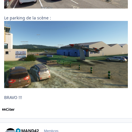
Le parking de la scène
:
BRAVO !!!
Citer
comment_253183
Author stats
ARMAND42
Membres