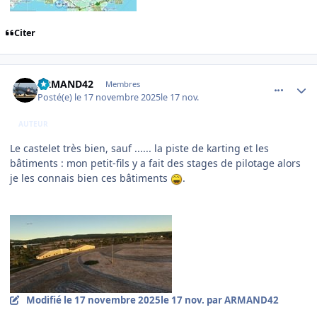
Citer
comment_252983
Author stats
ARMAND42
Membres
Posté(e)
le 17 novembre 2025
le 17 nov.
AUTEUR
Le castelet très bien, sauf ...... la piste de karting et les
bâtiments : mon petit-fils y a fait des stages de pilotage alors
je les connais bien ces bâtiments
.
Modifié
le 17 novembre 2025
le 17 nov.
par ARMAND42