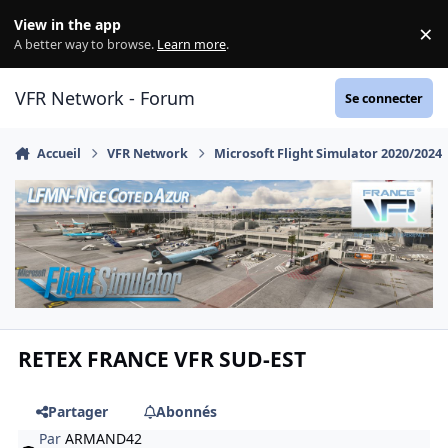
Aller au contenu
View in the app
×
Di
A better way to browse.
Learn more
.
VFR Network - Forum
Se connecter
Accueil
VFR Network
Microsoft Flight Simulator 2020/2024
RETEX FRANCE VFR SUD-EST
Partager
Abonnés
Par
ARMAND42