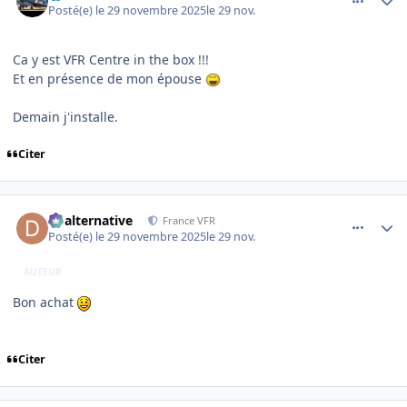
Posté(e)
le 29 novembre 2025
le 29 nov.
Ca y est VFR Centre in the box !!!
Et en présence de mon épouse
Demain j'installe.
Citer
comment_253097
Author stats
dbalternative
France VFR
Posté(e)
le 29 novembre 2025
le 29 nov.
AUTEUR
Bon achat
Citer