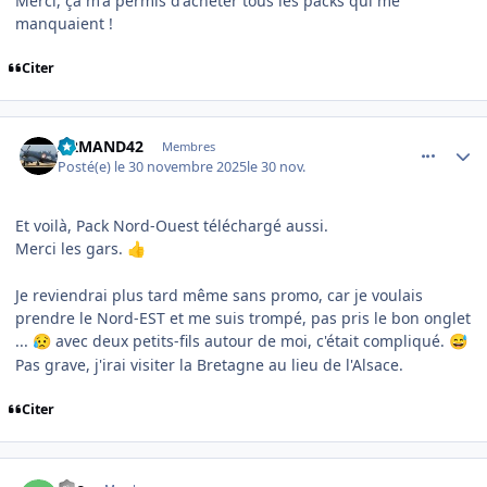
Merci, ça m'a permis d'acheter tous les packs qui me
manquaient !
Citer
comment_253107
Author stats
ARMAND42
Membres
Posté(e)
le 30 novembre 2025
le 30 nov.
Et voilà, Pack Nord-Ouest téléchargé aussi.
Merci les gars.
👍
Je reviendrai plus tard même sans promo, car je voulais
prendre le Nord-EST et me suis trompé, pas pris le bon onglet
...
avec deux petits-fils autour de moi, c'était compliqué.
😥
😅
Pas grave, j'irai visiter la Bretagne au lieu de l'Alsace.
Citer
comment_253108
Author stats