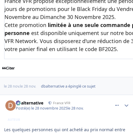
France VFR propose exceptionnellement une pério
jours de promotions pour le Black Friday du Vendr
Novembre au Dimanche 30 Novembre 2025.
Cette promotion
limitée à une seule commande 
personne
est disponible uniquement sur notre bo
VFR Network. Vous disposerez d'une réduction de 
votre panier final en utilisant le code BF2025.
Citer
le 28 nov.
le 28 nov.
dbalternative
a épinglé ce sujet
comment_253084
Author stats
dbalternative
France VFR
Posté(e)
le 28 novembre 2025
le 28 nov.
AUTEUR
Les quelques personnes qui ont acheté au prix normal entre