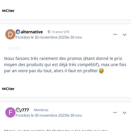
Citer
comment_253104
Author stats
dbalternative
France VFR
Posté(e)
le 30 novembre 2025
le 30 nov.
AUTEUR
Nous faisons très rarement des promos (étant donné le prix
moyen des produits qui est déjà très compétitif), max une fois
par an voire pas du tout, alors il faut en profiter
Citer
comment_253106
Author stats
Fry777
Membres
Posté(e)
le 30 novembre 2025
le 30 nov.