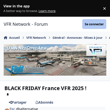
Aller au contenu
View in the app
×
Di
A better way to browse.
Learn more
.
VFR Network - Forum
Se connecter
Accueil
VFR Network
Général - Annonces - Mises à jour
BLACK FRIDAY France VFR 2025 !
Partager
Abonnés
Par
dbalternative