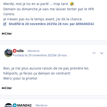
Merde, moi je lui en ai parlé ... trop tard.
.
🤣
Demain ou dimanche je vais me laisser tenter par le VFR
Centre.
Je n'avais pas eu le temps avant, j'ai de la chance.
Modifié
le 28 novembre 2025
le 28 nov.
par ARMAND42
Citer
comment_253094
Author stats
ganille
Membres
Posté(e)
le 29 novembre 2025
le 29 nov.
Bon, je n’ai plus aucune raison de ne pas prendre les
héliports, je ferais ça demain en rentrant!
Merci pour la promo!
Citer
comment_253096
Author stats
ARMAND42
Membres