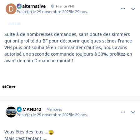
comment_253101
Author stats
dbalternative
France VFR
Posté(e)
le 29 novembre 2025
le 29 nov.
AUTEUR
Suite à de nombreuses demandes, sans doute des simmers
qui ont profité du BF pour découvrir quelques scènes France
VFR puis ont souhaité en commander d'autres, nous avons
autorisé une seconde commande toujours à 30%, profitez-en
avant demain Dimanche minuit !
Citer
comment_253102
Author stats
ARMAND42
Membres
Posté(e)
le 29 novembre 2025
le 29 nov.
Vous êtes des fous ...
Mais c'est tentant ....