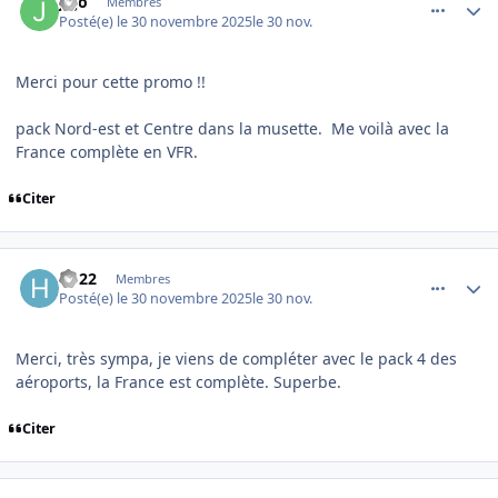
jojo
Membres
Posté(e)
le 30 novembre 2025
le 30 nov.
Merci pour cette promo !!
pack Nord-est et Centre dans la musette. Me voilà avec la
France complète en VFR.
Citer
comment_253111
Author stats
hb22
Membres
Posté(e)
le 30 novembre 2025
le 30 nov.
Merci, très sympa, je viens de compléter avec le pack 4 des
aéroports, la France est complète. Superbe.
Citer
comment_253112
Author stats