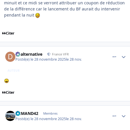
minuit et ce midi se verront attribuer un coupon de réduction
de la différence car le lancement du BF aurait du intervenir
pendant la nuit
Citer
comment_253087
Author stats
dbalternative
France VFR
Posté(e)
le 28 novembre 2025
le 28 nov.
AUTEUR
Citer
comment_253088
Author stats
ARMAND42
Membres
Posté(e)
le 28 novembre 2025
le 28 nov.