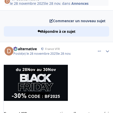
le 28 novembre 2025
le 28 nov.
dans
Annonces
Commencer un nouveau sujet
Répondre à ce sujet
comment_253081
Author stats
dbalternative
France VFR
Posté(e)
le 28 novembre 2025
le 28 nov.