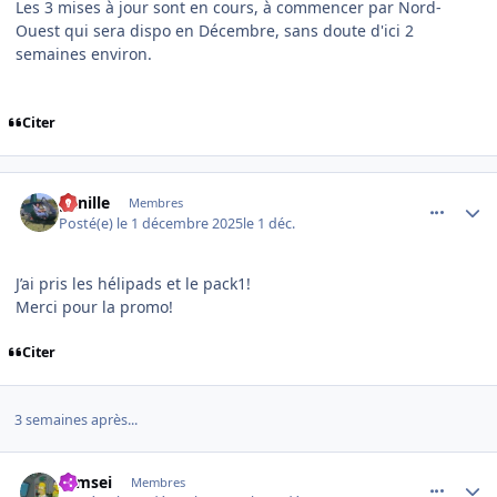
Les 3 mises à jour sont en cours, à commencer par Nord-
Ouest qui sera dispo en Décembre, sans doute d'ici 2
semaines environ.
Citer
comment_253116
Author stats
ganille
Membres
Posté(e)
le 1 décembre 2025
le 1 déc.
J’ai pris les hélipads et le pack1!
Merci pour la promo!
Citer
3 semaines après...
comment_253248
Author stats
symsei
Membres