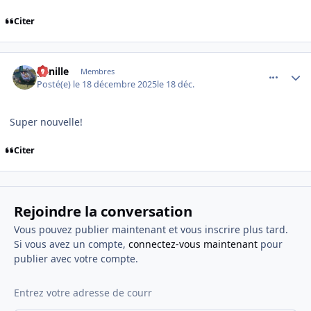
Citer
comment_253266
Author stats
ganille
Membres
Posté(e)
le 18 décembre 2025
le 18 déc.
Super nouvelle!
Citer
Rejoindre la conversation
Vous pouvez publier maintenant et vous inscrire plus tard.
Si vous avez un compte,
connectez-vous maintenant
pour
publier avec votre compte.