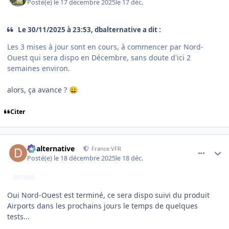
Posté(e)
le 17 décembre 2025
le 17 déc.
Le 30/11/2025 à 23:53, dbalternative a dit :
Les 3 mises à jour sont en cours, à commencer par Nord-
Ouest qui sera dispo en Décembre, sans doute d'ici 2
semaines environ.
alors, ça avance ?
😀
Citer
comment_253264
Author stats
dbalternative
France VFR
Posté(e)
le 18 décembre 2025
le 18 déc.
AUTEUR
Oui Nord-Ouest est terminé, ce sera dispo suivi du produit
Airports dans les prochains jours le temps de quelques
tests...