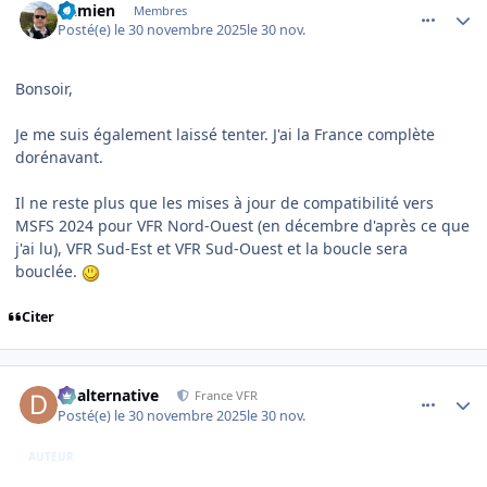
Damien
Membres
Posté(e)
le 30 novembre 2025
le 30 nov.
Bonsoir,
Je me suis également laissé tenter. J'ai la France complète
dorénavant.
Il ne reste plus que les mises à jour de compatibilité vers
MSFS 2024 pour VFR Nord-Ouest (en décembre d'après ce que
j'ai lu), VFR Sud-Est et VFR Sud-Ouest et la boucle sera
bouclée.
Citer
comment_253113
Author stats
dbalternative
France VFR
Posté(e)
le 30 novembre 2025
le 30 nov.
AUTEUR