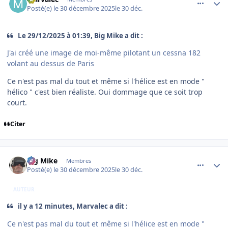
Posté(e)
le 30 décembre 2025
le 30 déc.
Le 29/12/2025 à 01:39, Big Mike a dit :
J'ai créé une image de moi-même pilotant un cessna 182
volant au dessus de Paris
Ce n'est pas mal du tout et même si l'hélice est en mode "
hélico " c'est bien réaliste. Oui dommage que ce soit trop
court.
Citer
comment_253394
Author stats
Big Mike
Membres
Posté(e)
le 30 décembre 2025
le 30 déc.
AUTEUR
il y a 12 minutes, Marvalec a dit :
Ce n'est pas mal du tout et même si l'hélice est en mode "