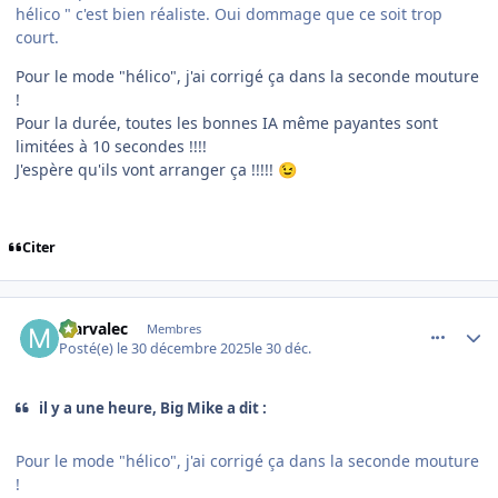
hélico " c'est bien réaliste. Oui dommage que ce soit trop
court.
Pour le mode "hélico", j'ai corrigé ça dans la seconde mouture
!
Pour la durée, toutes les bonnes IA même payantes sont
limitées à 10 secondes !!!!
J'espère qu'ils vont arranger ça !!!!!
😉
Citer
comment_253395
Author stats
Marvalec
Membres
Posté(e)
le 30 décembre 2025
le 30 déc.
il y a une heure, Big Mike a dit :
Pour le mode "hélico", j'ai corrigé ça dans la seconde mouture
!