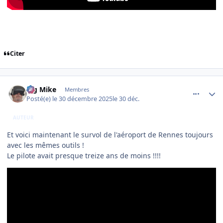
Citer
comment_253402
Author stats
Big Mike
Membres
Posté(e)
le 30 décembre 2025
le 30 déc.
AUTEUR
Et voici maintenant le survol de l'aéroport de Rennes toujours
avec les mêmes outils !
Le pilote avait presque treize ans de moins !!!!