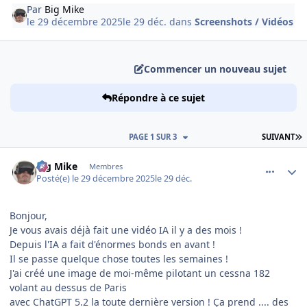
Par
Big Mike
le 29 décembre 2025
le 29 déc.
dans
Screenshots / Vidéos
Commencer un nouveau sujet
Répondre à ce sujet
D
PAGE 1 SUR 3
SUIVANT
comment_253381
Author stats
Big Mike
Membres
Posté(e)
le 29 décembre 2025
le 29 déc.
Bonjour,
Je vous avais déjà fait une vidéo IA il y a des mois !
Depuis l'IA a fait d'énormes bonds en avant !
Il se passe quelque chose toutes les semaines !
J'ai créé une image de moi-même pilotant un cessna 182
volant au dessus de Paris
avec ChatGPT 5.2 la toute dernière version ! Ça prend .... des