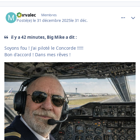
comment_253412
Author stats
Marvalec
Membres
Posté(e)
le 31 décembre 2025
le 31 déc.
il y a 42 minutes, Big Mike a dit :
Soyons fou ! J'ai piloté le Concorde !!!!!
Bon d'accord ! Dans mes rêves !