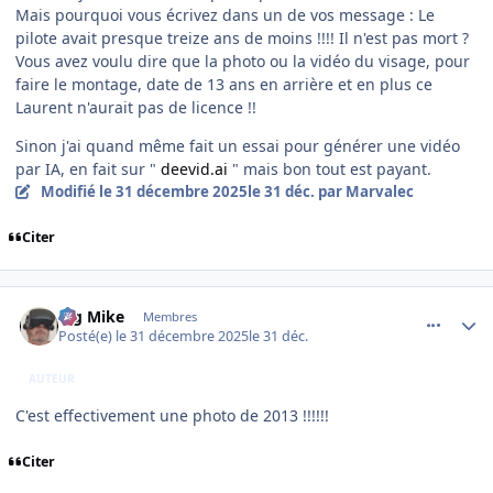
Mais pourquoi vous écrivez dans un de vos message : Le
pilote avait presque treize ans de moins !!!! Il n'est pas mort ?
Vous avez voulu dire que la photo ou la vidéo du visage, pour
faire le montage, date de 13 ans en arrière et en plus ce
Laurent n'aurait pas de licence !!
Sinon j'ai quand même fait un essai pour générer une vidéo
par IA, en fait sur "
deevid.ai
" mais bon tout est payant.
Modifié
le 31 décembre 2025
le 31 déc.
par Marvalec
Citer
comment_253407
Author stats
Big Mike
Membres
Posté(e)
le 31 décembre 2025
le 31 déc.
AUTEUR
C'est effectivement une photo de 2013 !!!!!!
Citer