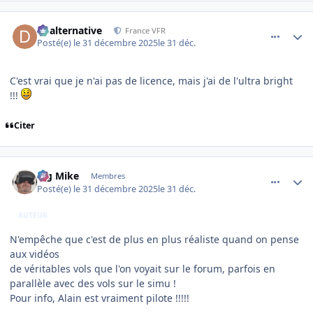
comment_253408
Author stats
dbalternative
France VFR
Posté(e)
le 31 décembre 2025
le 31 déc.
C'est vrai que je n'ai pas de licence, mais j'ai de l'ultra bright
!!!
Citer
comment_253409
Author stats
Big Mike
Membres
Posté(e)
le 31 décembre 2025
le 31 déc.
AUTEUR
N'empêche que c'est de plus en plus réaliste quand on pense
aux vidéos
de véritables vols que l'on voyait sur le forum, parfois en
parallèle avec des vols sur le simu !
Pour info, Alain est vraiment pilote !!!!!