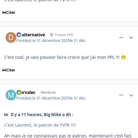
Citer
comment_253405
Author stats
dbalternative
France VFR
Posté(e)
le 31 décembre 2025
le 31 déc.
C'est cool, je vais pouvoir faire croire que j'ai mon PPL !!!
😁
Citer
comment_253406
Author stats
Marvalec
Membres
Posté(e)
le 31 décembre 2025
le 31 déc.
Il y a 11 heures, Big Mike a dit :
C'est Laurent, le patron de FVFR !!!!
Ah mais je ne connaissais pas le patron, maintenant c'est fait.