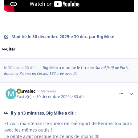
Modifié
le 30 décembre 2025
le 30 déc.
par Big Mike
Citer
le 30 déc.
le 30 déc.
Big Mike
a modifié le titre en
Survol fictif de Paris,
Rouen et Rennes en Cessna 182 créé avec IA
comment_253403
Author stats
Marvalec
Membres
Posté(e)
le 30 décembre 2025
le 30 déc.
il y a 13 minutes, Big Mike a dit :
Et voici maintenant le survol de l'aéroport de Rennes toujours
avec les mêmes outils !
Le pilote avait presque treize ans de moins !!!!