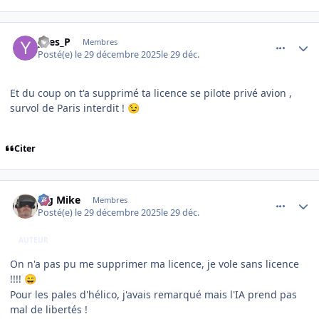
comment_253383
Author stats
yves_P
Membres
Posté(e)
le 29 décembre 2025
le 29 déc.
Et du coup on t'a supprimé ta licence se pilote privé avion ,
survol de Paris interdit !
😉
Citer
comment_253384
Author stats
Big Mike
Membres
Posté(e)
le 29 décembre 2025
le 29 déc.
AUTEUR
On n'a pas pu me supprimer ma licence, je vole sans licence
!!!!
😄
Pour les pales d'hélico, j'avais remarqué mais l'IA prend pas
mal de libertés !