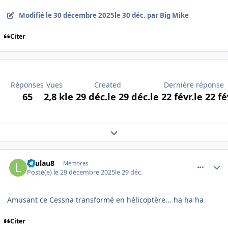
Modifié
le 30 décembre 2025
le 30 déc.
par Big Mike
Citer
Réponses
Vues
Created
Dernière réponse
65
2,8 k
le 29 déc.
le 29 déc.
le 22 févr.
le 22 fé
Expand topic overview
comment_253382
Author stats
Laulau8
Membres
Posté(e)
le 29 décembre 2025
le 29 déc.
Amusant ce Cessna transformé en hélicoptère... ha ha ha
Citer