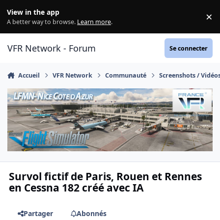
Aller au contenu
View in the app
×
Di
A better way to browse.
Learn more
.
VFR Network - Forum
Se connecter
Accueil
VFR Network
Communauté
Screenshots / Vidéo
Survol fictif de Paris, Rouen et Rennes
en Cessna 182 créé avec IA
Partager
Abonnés