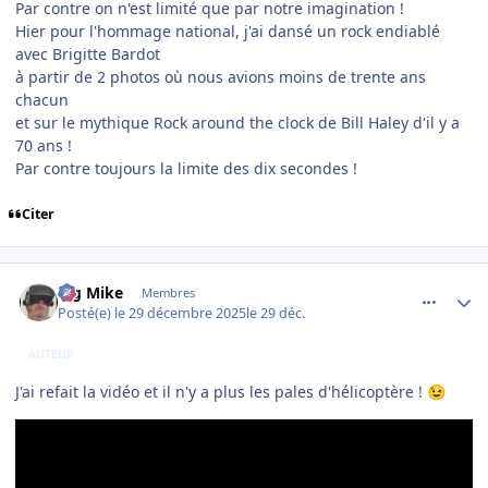
Par contre on n'est limité que par notre imagination !
Hier pour l'hommage national, j'ai dansé un rock endiablé
avec Brigitte Bardot
à partir de 2 photos où nous avions moins de trente ans
chacun
et sur le mythique Rock around the clock de Bill Haley d'il y a
70 ans !
Par contre toujours la limite des dix secondes !
Citer
comment_253385
Author stats
Big Mike
Membres
Posté(e)
le 29 décembre 2025
le 29 déc.
AUTEUR
J'ai refait la vidéo et il n'y a plus les pales d'hélicoptère !
😉