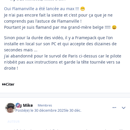
Oui Flamanville a été lancée au max !!!
😁
Je n'ai pas encore fait la sieste et c'est pour ça que je ne
comprends pas l'astuce de Flamanville !
Pourtant je suis flamand par ma grand-mère belge !!!!!
😀
Sinon pour la durée des vidéo, il y a Framepack que l'on
installe en local sur son PC et qui accepte des dizaines de
secondes mais ...
j'ai abandonné pour le survol de Paris ci-dessus car le pilote
n'obéit pas aux instructions et garde la tête tournée vers sa
droite !
Citer
comment_253399
Author stats
Big Mike
Membres
Posté(e)
le 30 décembre 2025
le 30 déc.
AUTEUR