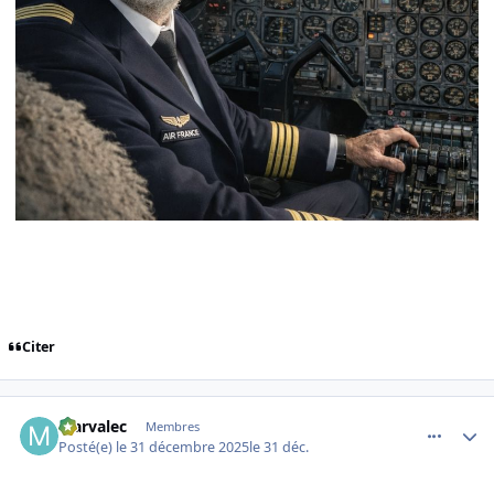
Citer
comment_253411
Author stats
Marvalec
Membres
Posté(e)
le 31 décembre 2025
le 31 déc.