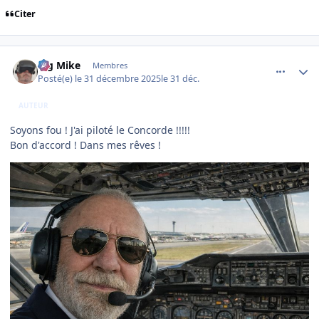
Citer
comment_253410
Author stats
Big Mike
Membres
Posté(e)
le 31 décembre 2025
le 31 déc.
AUTEUR
Soyons fou ! J'ai piloté le Concorde !!!!!
Bon d'accord ! Dans mes rêves !