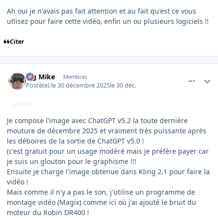
Ah oui je n'avais pas fait attention et au fait qu'est ce vous
utlisez pour faire cette vidéo, enfin un ou plusieurs logiciels !!
Citer
comment_253396
Author stats
Big Mike
Membres
Posté(e)
le 30 décembre 2025
le 30 déc.
AUTEUR
Je compose l'image avec ChatGPT v5.2 la toute dernière
mouture de décembre 2025 et vraiment très puissante après
les déboires de la sortie de ChatGPT v5.0 !
(c'est gratuit pour un usage modéré mais je préfère payer car
je suis un glouton pour le graphisme !!!
Ensuite je charge l'image obtenue dans Kling 2.1 pour faire la
vidéo !
Mais comme il n'y a pas le son, j'utilise un programme de
montage vidéo (Magix) comme ici où j'ai ajouté le bruit du
moteur du Robin DR400 !