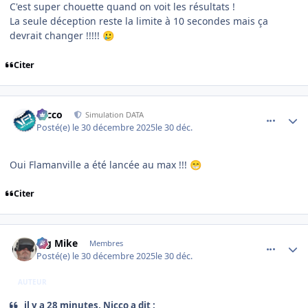
C'est super chouette quand on voit les résultats !
La seule déception reste la limite à 10 secondes mais ça
devrait changer !!!!!
🥲
Citer
comment_253397
Author stats
Nicco
Simulation DATA
Posté(e)
le 30 décembre 2025
le 30 déc.
Oui Flamanville a été lancée au max !!!
😁
Citer
comment_253398
Author stats
Big Mike
Membres
Posté(e)
le 30 décembre 2025
le 30 déc.
AUTEUR
il y a 28 minutes, Nicco a dit :