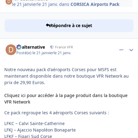
le 21 janvier
le 21 janv.
dans
CORSICA Airports Pack
Répondre à ce sujet
comment_253619
Author stats
dbalternative
France VFR
Posté(e)
le 21 janvier
le 21 janv.
Notre nouveau pack d'aéroports Corses pour MSFS est
maintenant disponible dans notre boutique VFR Network au
prix de 29,90 Euros.
Cliquez ici pour accéder à la page produit dans la boutique
VFR Network
Ce pack regroupe les 4 aéroports Corses suivants :
LFKC – Calvi Sainte-Catherine
LFKJ – Ajaccio Napoléon Bonaparte
LFKF – Figari Sud Corse