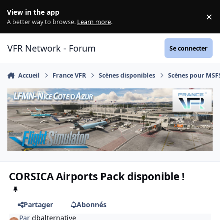
Aller au contenu
View in the app
×
Di
A better way to browse.
Learn more
.
VFR Network - Forum
Se connecter
Accueil
France VFR
Scènes disponibles
Scènes pour MSF
CORSICA Airports Pack disponible !
Partager
Abonnés
Par
dbalternative